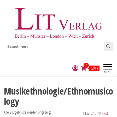
Search Button
Search
for:
0
0,00 €
MENÜ
Musikethnologie/Ethnomusico
logy
Alle 8 Ergebnisse werden angezeigt
VIEW:
24
/
48
/
ALL