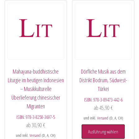
Mahayana-buddhistische
Dörfliche Musik aus dem
Liturgie im heutigen Indonesien
Distrikt Bodrum, Südwest-
– Musikkulturelle
Türkei
Überlieferung chinesischer
ISBN:
978-3-89473-442-6
Migranten
ab
45,90
€
ISBN:
978-3-8258-3697-5
und inkl.
Versand
(D, A, CH)
ab
30,90
€
Ausführung wählen
und inkl.
Versand
(D, A, CH)