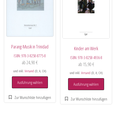
Parang-Musik in Trinidad
Kinder am Werk
ISBN:
978-3-8258-8775-8
ISBN:
978-3-8258-4936-8
ab
24,90
€
ab
15,90
€
und inkl.
Versand
(D, A, CH)
und inkl.
Versand
(D, A, CH)
Ausführung wählen
Ausführung wählen