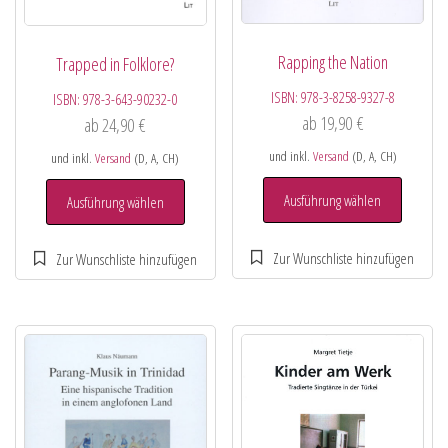
Rapping the Nation
Trapped in Folklore?
ISBN:
978-3-8258-9327-8
ISBN:
978-3-643-90232-0
ab
19,90
€
ab
24,90
€
und inkl.
Versand
(D, A, CH)
und inkl.
Versand
(D, A, CH)
Ausführung wählen
Ausführung wählen