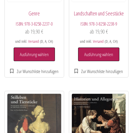
Genre
Landschaften und Seestücke
ISBN:
978-3-8258-2237-0
ISBN:
978-3-8258-2238-9
ab
19,90
€
ab
19,90
€
und inkl.
Versand
(D, A, CH)
und inkl.
Versand
(D, A, CH)
Ausführung wählen
Ausführung wählen