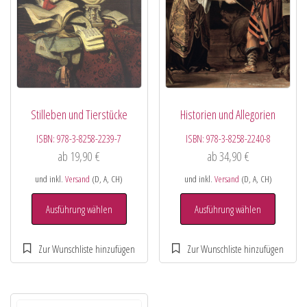
Stilleben und Tierstücke
Historien und Allegorien
ISBN:
978-3-8258-2239-7
ISBN:
978-3-8258-2240-8
ab
19,90
€
ab
34,90
€
und inkl.
Versand
(D, A, CH)
und inkl.
Versand
(D, A, CH)
Ausführung wählen
Ausführung wählen