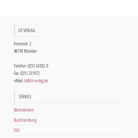
LIT VERLAG
Fresnostr. 2
48159 Münster
Telefon: 0251 62032 0
Fax: 0251 231972
eMail:
lit@lit-verlag.de
SERVICE
Bibliotheken
Buchhandlung
FAQ