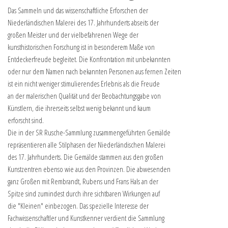
Das Sammeln und das wissenschaftliche Erforschen der
Niederländischen Malerei des 17. Jahrhunderts abseits der
großen Meister und der vielbefahrenen Wege der
kunsthistorischen Forschung ist in besonderem Maße von
Entdeckerfreude begleitet. Die Konfrontation mit unbekannten
oder nur dem Namen nach bekannten Personen aus fernen Zeiten
ist ein nicht weniger stimulierendes Erlebnis als die Freude
an der malerischen Qualität und der Beobachtungsgabe von
Künstlern, die ihrerseits selbst wenig bekannt und kaum
erforscht sind.
Die in der SR Rusche-Sammlung zusammengeführten Gemälde
repräsentieren alle Stilphasen der Niederländischen Malerei
des 17. Jahrhunderts. Die Gemälde stammen aus den großen
Kunstzentren ebenso wie aus den Provinzen. Die abwesenden
ganz Großen mit Rembrandt, Rubens und Frans Hals an der
Spitze sind zumindest durch ihre sichtbaren Wirkungen auf
die "Kleinen" einbezogen. Das spezielle Interesse der
Fachwissenschaftler und Kunstkenner verdient die Sammlung