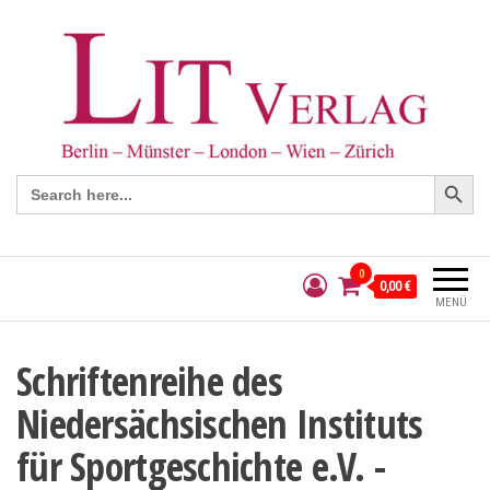
Search Button
Search
for:
0
0,00 €
MENÜ
Schriftenreihe des
Niedersächsischen Instituts
für Sportgeschichte e.V. -