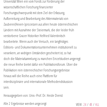
Universität Wien ein vom Fonds zur Förderung der
wissenschaftlichen Forschung finanzierter
Forschungsschwerpunkt mit dem Ziel der Erfassung,
Aufbereitung und Bearbeitung des Aktenmaterials von
Zauberei(Hexen-)prozessen aus allen heute österreichischen
Ländern mit Ausnahme der Steiermark, die der leider früh
verstorbene Grazer Historiker Helfried Valentinitsch
bearbeitete. Wenn auch der Versuch, ein langfristiges
Editions- und Dokumentationsunternehmen institutionell zu
verankern, an widrigen Umständen gescheitert ist, so hat
doch die Materialsammlung zu manchen Einzelstudien angeregt:
die neue Reihe bietet dafür ein Publikationsforum. Über die
Publikation rein österreichischer Forschungsergebnisse
hinaus will die Reihe auch eine Plattform für
interdisziplinäre und internationale Methodendiskussion
sein.
Herausgegeben von: Univ.-Prof. Dr. Heide Dienst
Alle 2 Ergebnisse werden angezeigt
VIEW:
24
/
48
/
ALL