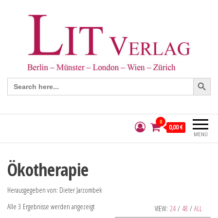
Search Button
Search
for:
0
0,00 €
MENÜ
Ökotherapie
Herausgegeben von: Dieter Jarzombek
Alle 3 Ergebnisse werden angezeigt
VIEW:
24
/
48
/
ALL