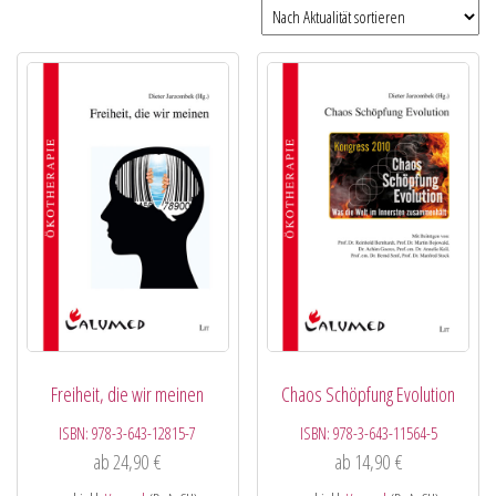
Freiheit, die wir meinen
Chaos Schöpfung Evolution
ISBN:
978-3-643-12815-7
ISBN:
978-3-643-11564-5
ab
24,90
€
ab
14,90
€