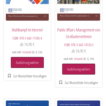
Wahlkampf im Internet
Public Affairs-Management von
Großunternehmen
ISBN:
978-3-643-11545-4
ab
14,90
€
ISBN:
978-3-643-10130-3
ab
34,90
€
und inkl.
Versand
(D, A, CH)
und inkl.
Versand
(D, A, CH)
Ausführung wählen
Ausführung wählen