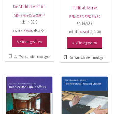
Die Macht ist weiblich
Politik als Marke
ISBN:
978-3-8258-8591-7
ISBN:
978-3-8258-8146-7
ab
14,90
€
ab
14,90
€
und inkl.
Versand
(D, A, CH)
und inkl.
Versand
(D, A, CH)
Ausführung wählen
Ausführung wählen