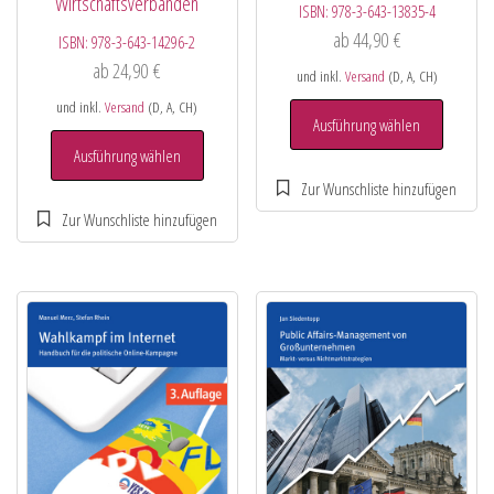
Wirtschaftsverbänden
ISBN:
978-3-643-13835-4
ab
44,90
€
ISBN:
978-3-643-14296-2
ab
24,90
€
und inkl.
Versand
(D, A, CH)
und inkl.
Versand
(D, A, CH)
Ausführung wählen
Ausführung wählen