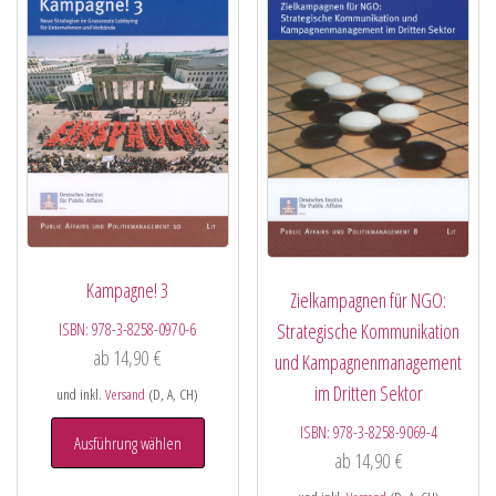
Kampagne! 3
Zielkampagnen für NGO:
ISBN:
978-3-8258-0970-6
Strategische Kommunikation
ab
14,90
€
und Kampagnenmanagement
im Dritten Sektor
und inkl.
Versand
(D, A, CH)
ISBN:
978-3-8258-9069-4
Ausführung wählen
ab
14,90
€