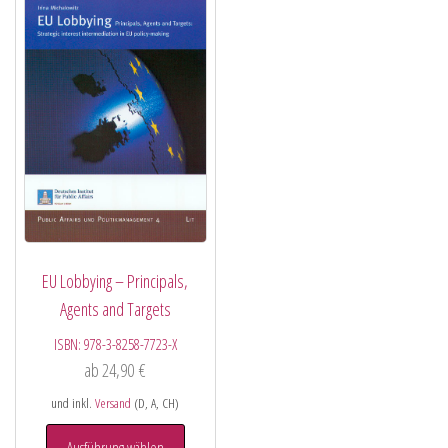
EU Lobbying – Principals,
Agents and Targets
ISBN:
978-3-8258-7723-X
ab
24,90
€
und inkl.
Versand
(D, A, CH)
Ausführung wählen