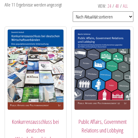
Alle 11 Ergebnisse werden angezeigt
VIEW:
24
/
48
/
ALL
Konkurrenzausschluss bei
Public Affairs, Government
deutschen
Relations und Lobbying