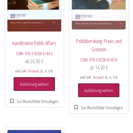
Politikberatung: Praxis und
Handlexikon Public Affairs
Grenzen
ISBN:
978-3-8258-8144-X
ISBN:
978-3-8258-8145-8
ab
24,90
€
ab
14,90
€
und inkl.
Versand
(D, A, CH)
und inkl.
Versand
(D, A, CH)
Ausführung wählen
Ausführung wählen