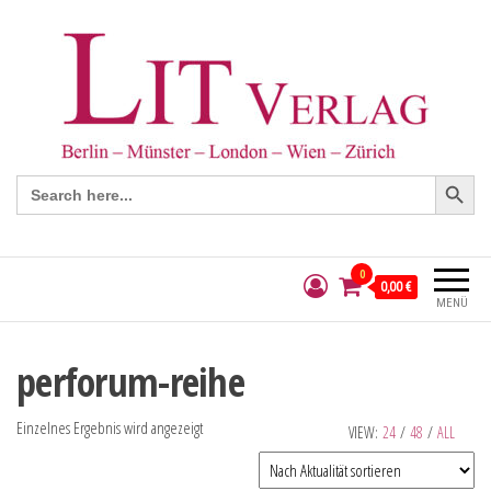
Search Button
Search
for:
0
0,00 €
MENÜ
perforum-reihe
Einzelnes Ergebnis wird angezeigt
VIEW:
24
/
48
/
ALL