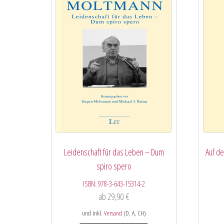
Leidenschaft für das Leben – Dum
Auf d
spiro spero
ISBN:
978-3-643-15314-2
ab
29,90
€
und inkl.
Versand
(D, A, CH)