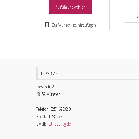
Ausführung wählen
LIT VERLAG
Fresnostr. 2
48159 Münster
Telefon: 0251 62032 0
Fax: 0251 231972
eMail:
lit@lit-verlag.de