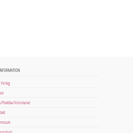
INFORMATION
 Verlag
sse
s/Praktika/Volontariat
takt
ressum
enschutz