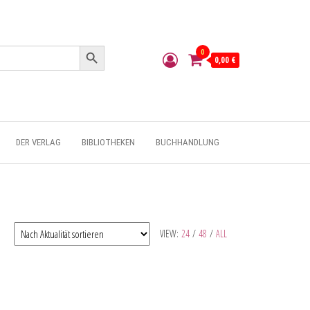
Search Button
0
0,00 €
DER VERLAG
BIBLIOTHEKEN
BUCHHANDLUNG
VIEW:
24
/
48
/
ALL