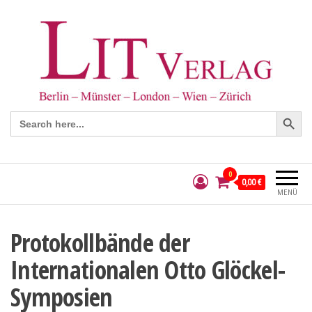
Search Button
Search
for:
0
0,00 €
MENÜ
Protokollbände der
Internationalen Otto Glöckel-
Symposien