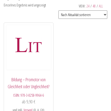
Einzelnes Ergebnis wird angezeigt
VIEW:
24
/
48
/
ALL
Bildung – Promotor von
Gleichheit oder Ungleichheit?
ISBN:
978-3-8258-9964-6
ab
9,90
€
und inkl.
Versand
(D, A, CH)