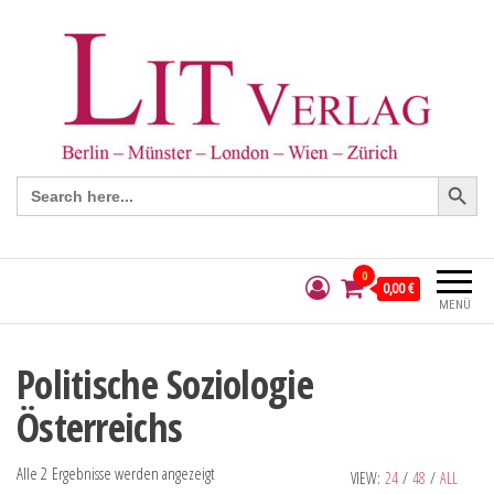
Search Button
Search
for:
0
0,00 €
MENÜ
Politische Soziologie
Österreichs
Alle 2 Ergebnisse werden angezeigt
VIEW:
24
/
48
/
ALL