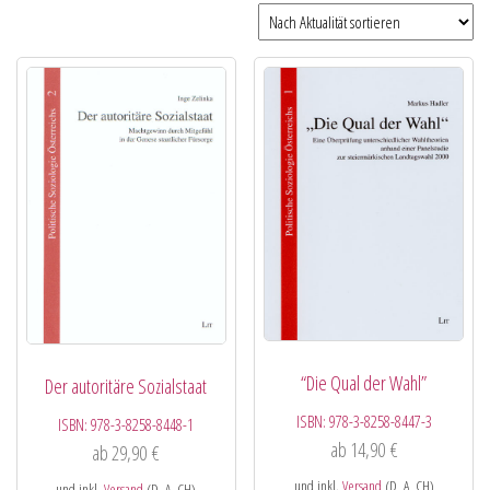
“Die Qual der Wahl”
Der autoritäre Sozialstaat
ISBN:
978-3-8258-8447-3
ISBN:
978-3-8258-8448-1
ab
14,90
€
ab
29,90
€
und inkl.
Versand
(D, A, CH)
und inkl.
Versand
(D, A, CH)