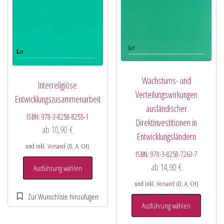
Wachstums- und
Interreligiöse
Verteilungswirkungen
Entwicklungszusammenarbeit
ausländischer
ISBN:
978-3-8258-8255-1
Direktinvestitionen in
ab
10,90
€
Entwicklungsländern
und inkl.
Versand
(D, A, CH)
ISBN:
978-3-8258-7263-7
ab
14,90
€
Ausführung wählen
und inkl.
Versand
(D, A, CH)
Ausführung wählen