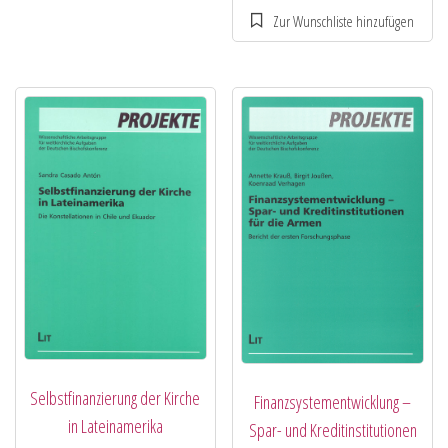
Selbstfinanzierung der Kirche
Finanzsystementwicklung –
in Lateinamerika
Spar- und Kreditinstitutionen