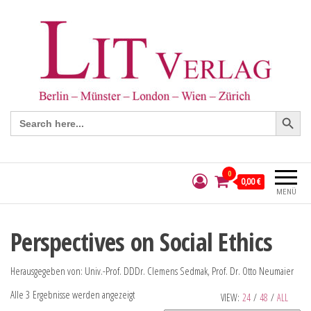
Search Button
Search
for:
0
0,00 €
MENÜ
Perspectives on Social Ethics
Herausgegeben von: Univ.-Prof. DDDr. Clemens Sedmak, Prof. Dr. Otto Neumaier
Alle 3 Ergebnisse werden angezeigt
VIEW:
24
/
48
/
ALL