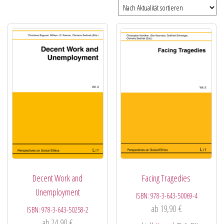
Decent Work and
Facing Tragedies
Unemployment
ISBN:
978-3-643-50069-4
ab
19,90
€
ISBN:
978-3-643-50258-2
ab
24,90
€