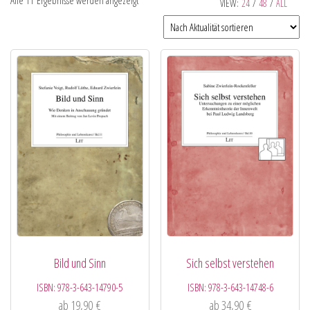
Alle 11 Ergebnisse werden angezeigt
VIEW:
24
/
48
/
ALL
Bild und Sinn
Sich selbst verstehen
ISBN:
978-3-643-14790-5
ISBN:
978-3-643-14748-6
ab
19,90
€
ab
34,90
€