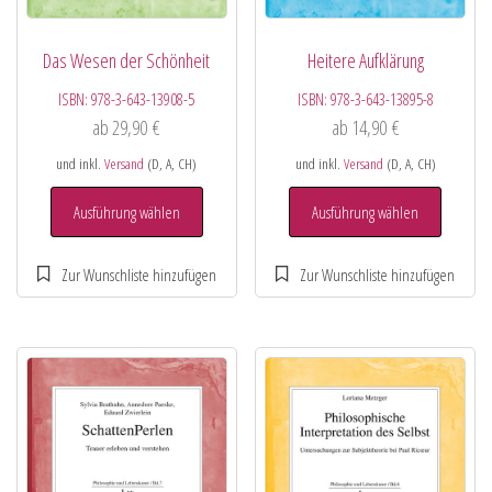
Das Wesen der Schönheit
Heitere Aufklärung
ISBN:
978-3-643-13908-5
ISBN:
978-3-643-13895-8
ab
29,90
€
ab
14,90
€
und inkl.
Versand
(D, A, CH)
und inkl.
Versand
(D, A, CH)
Ausführung wählen
Ausführung wählen