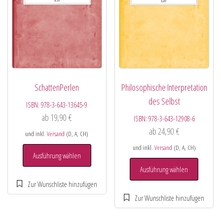
SchattenPerlen
Philosophische Interpretation
des Selbst
ISBN:
978-3-643-13645-9
ab
19,90
€
ISBN:
978-3-643-12908-6
ab
24,90
€
und inkl.
Versand
(D, A, CH)
und inkl.
Versand
(D, A, CH)
Ausführung wählen
Ausführung wählen