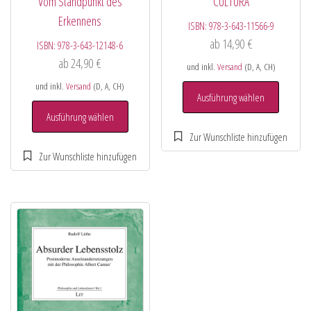
Vom Standpunkt des
CULTURA
Erkennens
ISBN:
978-3-643-11566-9
ab
14,90
€
ISBN:
978-3-643-12148-6
ab
24,90
€
und inkl.
Versand
(D, A, CH)
und inkl.
Versand
(D, A, CH)
Ausführung wählen
Ausführung wählen