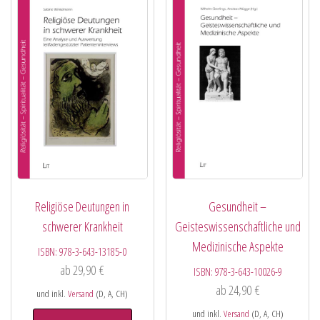
Religiöse Deutungen in
Gesundheit –
schwerer Krankheit
Geisteswissenschaftliche und
Medizinische Aspekte
ISBN:
978-3-643-13185-0
ab
29,90
€
ISBN:
978-3-643-10026-9
ab
24,90
€
und inkl.
Versand
(D, A, CH)
und inkl.
Versand
(D, A, CH)