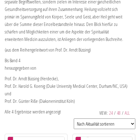
separate Begriffswelten, sondern zielen im Interesse einer ganzheitlichen
Gesundheitsversorgung auf ihren Zusammenhang. Heilung vollzieht sich
primär im Spannungsfeld von Körper, Seele und Geist, aber Heil geht weit
über die Summe dieser Einzelbestandteile hinaus: Den Blick hierfür zu
schärfen und Möglichkeiten einer um die Aspekte der Spiritualität
erweiterten Medizin auszuloten, ist Anliegen der vorliegenden Buchreihe.
(aus dem Reihengeleitwort von Prof. Dr. Arndt Büssing)
Bis Band 4
herausgegeben von
Prof. Dr. Arndt Büssing (Herdecke),
Prof. Dr. Harold G. Koenig (Duke University Medical Center, Durham/NC, USA)
und
Prof. Dr. Günter Riße (Diakoneninstitut Köln)
Alle 4 Ergebnisse werden angezeigt
VIEW:
24
/
48
/
ALL