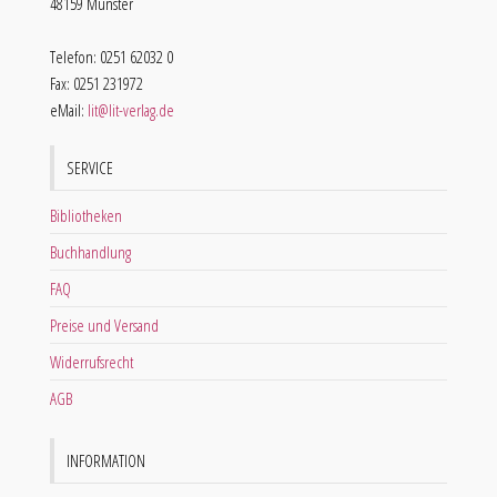
48159 Münster
Telefon: 0251 62032 0
Fax: 0251 231972
eMail:
lit@lit-verlag.de
SERVICE
Bibliotheken
Buchhandlung
FAQ
Preise und Versand
Widerrufsrecht
AGB
INFORMATION