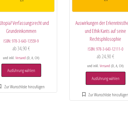
 Utopia? Verfassungsrecht und
Auswirkungen der Erkenntnisth
Grundeinkommen
und Ethik Kants auf seine
Rechtsphilosophie
ISBN:
978-3-643-13559-9
ab
34,90
€
ISBN:
978-3-643-12111-0
ab
24,90
€
und inkl.
Versand
(D, A, CH)
und inkl.
Versand
(D, A, CH)
Ausführung wählen
Ausführung wählen