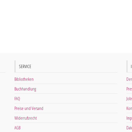
SERVICE
Bibliotheken
Der
Buchhandlung
Pre
FAQ
Job
Preise und Versand
Kon
Widerrufsrecht
Imp
AGB
Dat