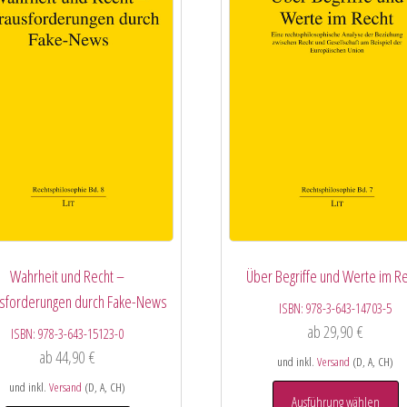
Wahrheit und Recht –
Über Begriffe und Werte im R
sforderungen durch Fake-News
ISBN:
978-3-643-14703-5
ab
29,90
€
ISBN:
978-3-643-15123-0
ab
44,90
€
und inkl.
Versand
(D, A, CH)
und inkl.
Versand
(D, A, CH)
Ausführung wählen