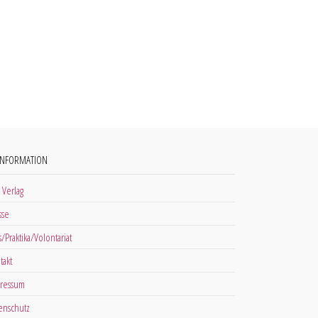
INFORMATION
 Verlag
sse
s/Praktika/Volontariat
takt
ressum
enschutz