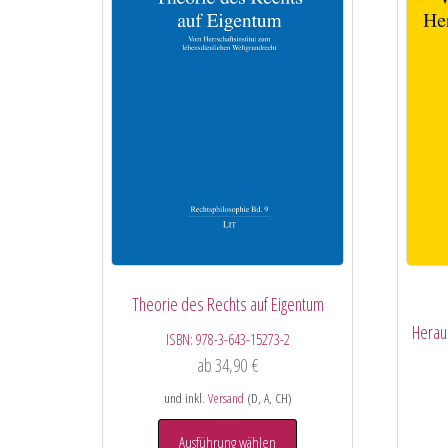
Theorie des Rechts auf Eigentum
Herau
ISBN:
978-3-643-15273-2
ab
34,90
€
und inkl.
Versand
(D, A, CH)
Ausführung wählen