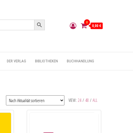
Search Button
0
0,00 €
DER VERLAG
BIBLIOTHEKEN
BUCHHANDLUNG
VIEW:
24
/
48
/
ALL