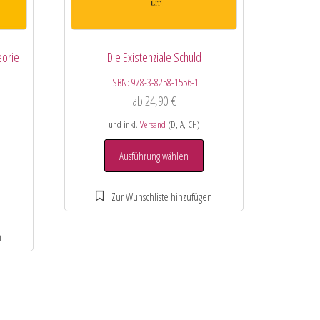
eorie
Die Existenziale Schuld
ISBN:
978-3-8258-1556-1
ab
24,90
€
und inkl.
Versand
(D, A, CH)
Ausführung wählen