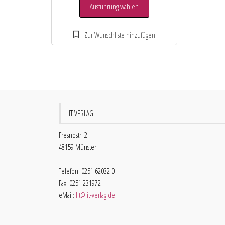
Ausführung wählen
LIT VERLAG
Fresnostr. 2
48159 Münster
Telefon: 0251 62032 0
Fax: 0251 231972
eMail:
lit@lit-verlag.de