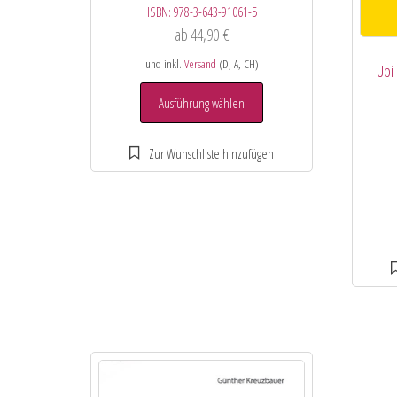
ISBN:
978-3-643-91061-5
ab
44,90
€
und inkl.
Versand
(D, A, CH)
Ubi
Ausführung wählen