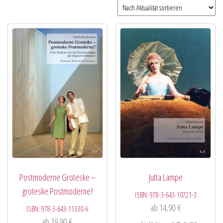
Postmoderne Groteske –
Jutta Lampe
groteske Postmoderne?
ISBN:
978-3-643-10721-3
ab
14,90
€
ISBN:
978-3-643-11330-6
ab
19,90
€