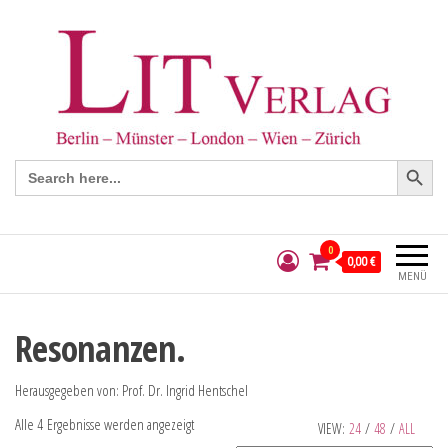
Search Button
Search
for:
0
0,00 €
MENÜ
Resonanzen.
Herausgegeben von: Prof. Dr. Ingrid Hentschel
Alle 4 Ergebnisse werden angezeigt
VIEW:
24
/
48
/
ALL