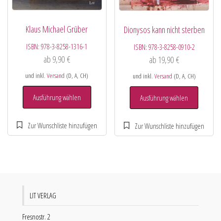
Klaus Michael Grüber
Dionysos kann nicht sterben
ISBN:
978-3-8258-1316-1
ISBN:
978-3-8258-0910-2
ab
9,90
€
ab
19,90
€
und inkl.
Versand
(D, A, CH)
und inkl.
Versand
(D, A, CH)
Ausführung wählen
Ausführung wählen
LIT VERLAG
Fresnostr. 2