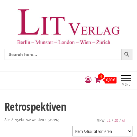
Search Button
Search
for:
0
0,00 €
MENÜ
Retrospektiven
Alle 2 Ergebnisse werden angezeigt
VIEW:
24
/
48
/
ALL