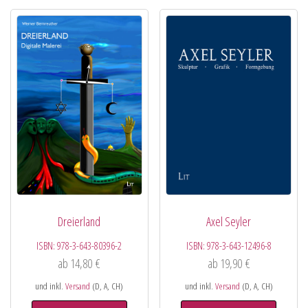
Dreierland
Axel Seyler
ISBN:
978-3-643-80396-2
ISBN:
978-3-643-12496-8
ab
14,80
€
ab
19,90
€
und inkl.
Versand
(D, A, CH)
und inkl.
Versand
(D, A, CH)