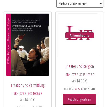
Ankündigung
Theater und Religion
ISBN:
978-3-8258-1096-2
ab
14,90
€
Irritation und Vermittlung
und inkl.
Versand
(D, A, CH)
ISBN:
978-3-643-10065-8
Ausführung wählen
ab
14,90
€