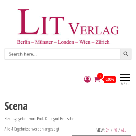
Search Button
Search
for:
0
0,00 €
MENÜ
Scena
Herausgegeben von: Prof. Dr. Ingrid Hentschel
Alle 4 Ergebnisse werden angezeigt
VIEW:
24
/
48
/
ALL