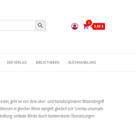
Search Button
0
0,00 €
DER VERLAG
BIBLIOTHEKEN
BUCHHANDLUNG
idet, geht sie von dem über- und transdisziplinären Wissensbegriff
tionen in gleicher Weise mangelt, gliedert sich Scientia universalis
ermittlung, verfasste Werke durch kommentierte Übersetzungen