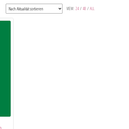
VIEW:
24
/
48
/
ALL
n