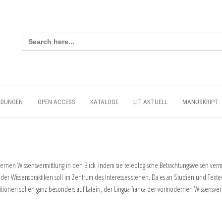
Search
for:
LDUNGEN
OPEN ACCESS
KATALOGE
LIT AKTUELL
MANUSKRIPT
nen Wissensvermittlung in den Blick. Indem sie teleologische Betrachtungsweisen verme
der Wissenspraktiken soll im Zentrum des Interesses stehen. Da es an Studien und Textedi
editionen sollen ganz besonders auf Latein, der Lingua franca der vormodernen Wissensv