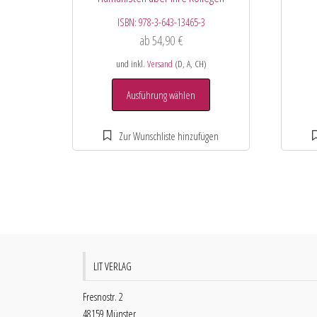
ISBN:
978-3-643-13465-3
ab
54,90
€
und inkl.
Versand
(D, A, CH)
Ausführung wählen
LIT VERLAG
Fresnostr. 2
48159 Münster