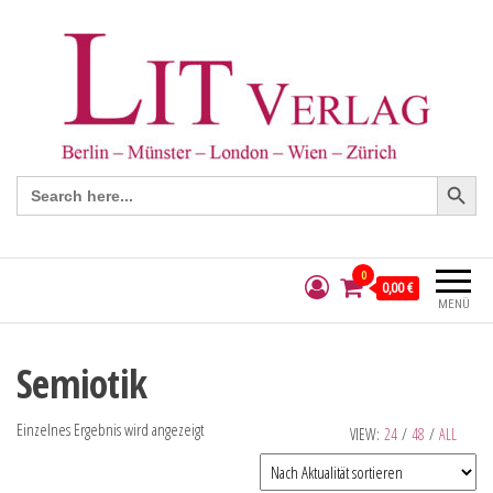
Search Button
Search
for:
0
0,00 €
MENÜ
Semiotik
Einzelnes Ergebnis wird angezeigt
VIEW:
24
/
48
/
ALL