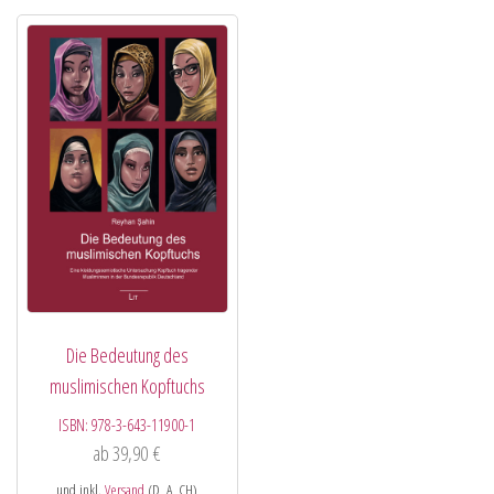
Die Bedeutung des
muslimischen Kopftuchs
ISBN:
978-3-643-11900-1
ab
39,90
€
und inkl.
Versand
(D, A, CH)