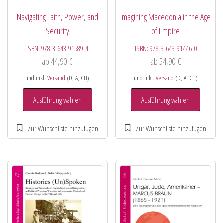
Navigating Faith, Power, and
Imagining Macedonia in the Age
Security
of Empire
ISBN:
978-3-643-91589-4
ISBN:
978-3-643-91446-0
ab
44,90
€
ab
54,90
€
und inkl.
Versand
(D, A, CH)
und inkl.
Versand
(D, A, CH)
Ausführung wählen
Ausführung wählen