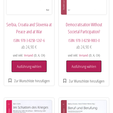
Serbia, Croatia and Slovenia at
Democratisation Without
Peace and at War
Societal Participation?
ISBN:
978-3-8258-1267-6
ISBN:
978-3-8258-9883-0
ab
24,90
€
ab
24,90
€
und inkl.
Versand
(D, A, CH)
und inkl.
Versand
(D, A, CH)
Ausführung wählen
Ausführung wählen