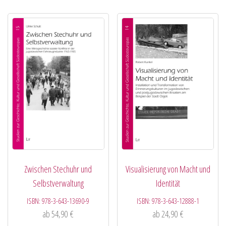
Zwischen Stechuhr und
Visualisierung von Macht und
Selbstverwaltung
Identität
ISBN:
978-3-643-13690-9
ISBN:
978-3-643-12888-1
ab
54,90
€
ab
24,90
€