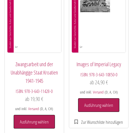
Zwangsarbeit und der
Images of Imperial Legacy
Unabhängige Staat Kroatien
ISBN:
978-3-643-10850-0
1941-1945
ab
24,90
€
ISBN:
978-3-643-11428-0
und inkl.
Versand
(D, A, CH)
ab
19,90
€
Ausführung wählen
und inkl.
Versand
(D, A, CH)
Ausführung wählen