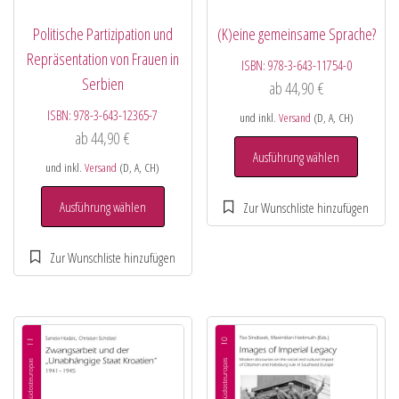
Politische Partizipation und
(K)eine gemeinsame Sprache?
Repräsentation von Frauen in
ISBN:
978-3-643-11754-0
Serbien
ab
44,90
€
ISBN:
978-3-643-12365-7
und inkl.
Versand
(D, A, CH)
ab
44,90
€
Ausführung wählen
und inkl.
Versand
(D, A, CH)
Ausführung wählen