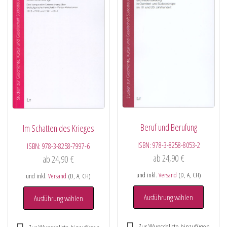
Beruf und Berufung
Im Schatten des Krieges
ISBN:
978-3-8258-8053-2
ISBN:
978-3-8258-7997-6
ab
24,90
€
ab
24,90
€
und inkl.
Versand
(D, A, CH)
und inkl.
Versand
(D, A, CH)
Ausführung wählen
Ausführung wählen