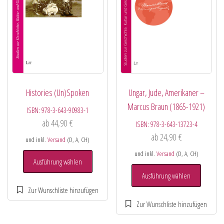
Histories (Un)Spoken
Ungar, Jude, Amerikaner –
Marcus Braun (1865-1921)
ISBN:
978-3-643-90983-1
ab
44,90
€
ISBN:
978-3-643-13723-4
ab
24,90
€
und inkl.
Versand
(D, A, CH)
und inkl.
Versand
(D, A, CH)
Ausführung wählen
Ausführung wählen