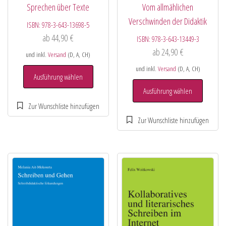
Sprechen über Texte
Vom allmählichen
Verschwinden der Didaktik
ISBN:
978-3-643-13698-5
ab
44,90
€
ISBN:
978-3-643-13449-3
ab
24,90
€
und inkl.
Versand
(D, A, CH)
und inkl.
Versand
(D, A, CH)
Ausführung wählen
Ausführung wählen