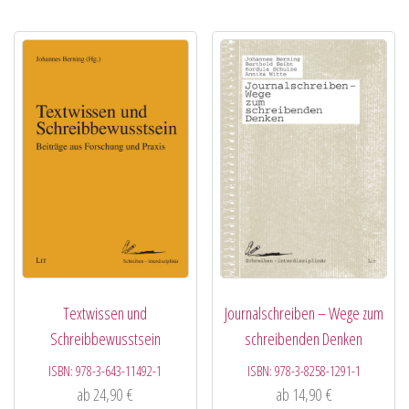
Textwissen und
Journalschreiben – Wege zum
Schreibbewusstsein
schreibenden Denken
ISBN:
978-3-643-11492-1
ISBN:
978-3-8258-1291-1
ab
24,90
€
ab
14,90
€