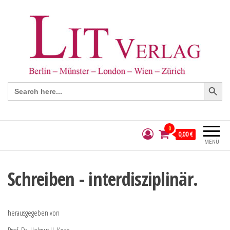
Search Button
Search
for:
0
0,00 €
MENÜ
Schreiben - interdisziplinär.
herausgegeben von