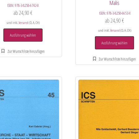
Malis
ISBN:
978-3-8258-6742-0
ab
24,90
€
ISBN:
978-3-8258-6653-X
ab
24,90
€
und inkl.
Versand
(D, A, CH)
und inkl.
Versand
(D, A, CH)
Ausführung wählen
Ausführung wählen