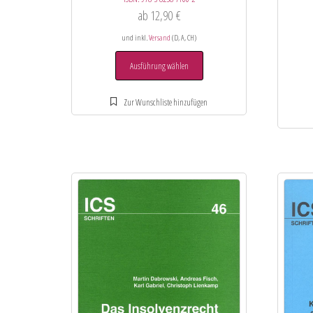
ab
12,90
€
und inkl.
Versand
(D, A, CH)
Ausführung wählen