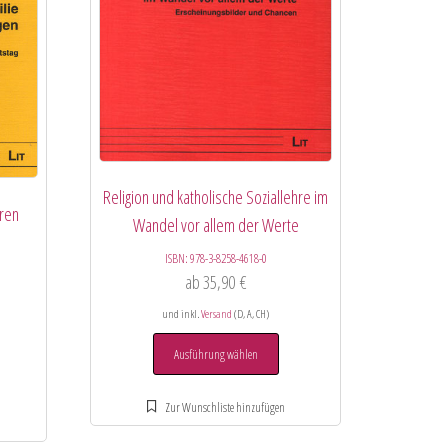
Religion und katholische Soziallehre im
eren
Wandel vor allem der Werte
ISBN:
978-3-8258-4618-0
ab
35,90
€
und inkl.
Versand
(D, A, CH)
Ausführung wählen