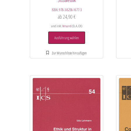
ISBN:
978-3-8258-1677-3
ab
24,90
€
und inkl.
Versand
(D, A, CH)
Ausführung wählen