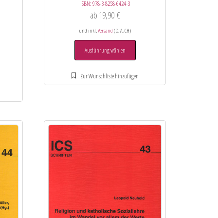
ISBN:
978-3-8258-6424-3
ab
19,90
€
und inkl.
Versand
(D, A, CH)
Ausführung wählen