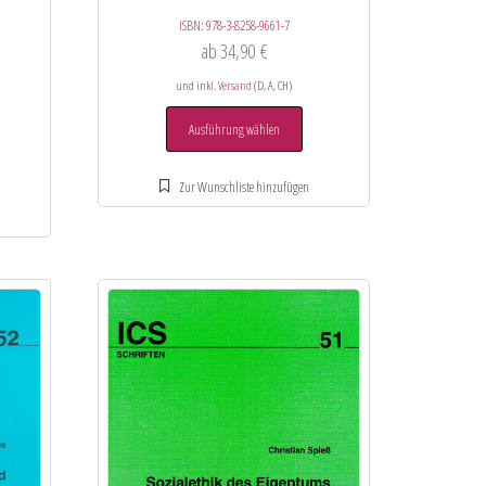
ISBN:
978-3-8258-9661-7
ab
34,90
€
und inkl.
Versand
(D, A, CH)
Ausführung wählen