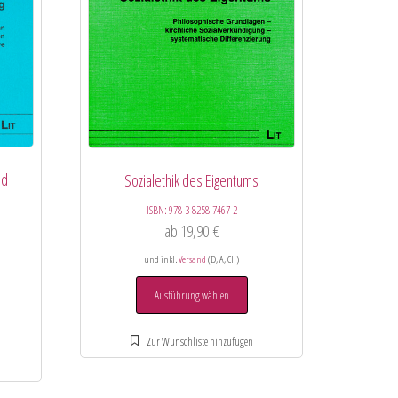
nd
Sozialethik des Eigentums
ISBN:
978-3-8258-7467-2
ab
19,90
€
und inkl.
Versand
(D, A, CH)
Ausführung wählen