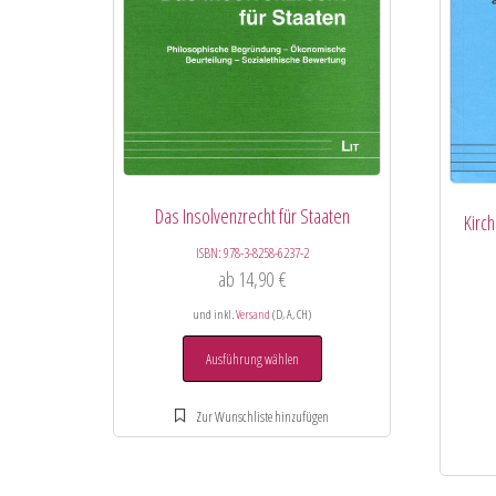
Das Insolvenzrecht für Staaten
Kirc
ISBN:
978-3-8258-6237-2
ab
14,90
€
und inkl.
Versand
(D, A, CH)
Ausführung wählen