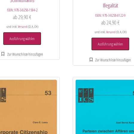
Illegalität
ISBN:
978-3-8258-1504-2
ISBN:
978-3-8258-0122-9
ab
29,90
€
ab
24,90
€
und inkl.
Versand
(D, A, CH)
und inkl.
Versand
(D, A, CH)
Ausführung wählen
Ausführung wählen