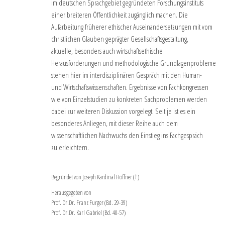
im deutschen Sprachgebiet gegründeten Forschungsinstituts
einer breiteren Öffentlichkeit zugänglich machen. Die
Aufarbeitung früherer ethischer Auseinandersetzungen mit vom
christlichen Glauben geprägter Gesellschaftsgestaltung,
aktuelle, besonders auch wirtschaftsethische
Herausforderungen und methodologische Grundlagenprobleme
stehen hier im interdisziplinären Gespräch mit den Human-
und Wirtschaftswissenschaften. Ergebnisse von Fachkongressen
wie von Einzelstudien zu konkreten Sachproblemen werden
dabei zur weiteren Diskussion vorgelegt. Seit je ist es ein
besonderes Anliegen, mit dieser Reihe auch dem
wissenschaftlichen Nachwuchs den Einstieg ins Fachgespräch
zu erleichtern.
Begründet von Joseph Kardinal Höffner (†)
Herausgegeben von
Prof. Dr.Dr. Franz Furger (Bd. 29-39)
Prof. Dr.Dr. Karl Gabriel (Bd. 40-57)