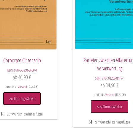
Parteien zwischen Affären u
Corporate Citizenship
Verantwortung
ISBN:
978-3-8258-8630-1
ab
40,90
€
ISBN:
978-3-8258-8417-1
ab
34,90
€
und inkl.
Versand
(D, A, CH)
und inkl.
Versand
(D, A, CH)
Ausführung wählen
Ausführung wählen