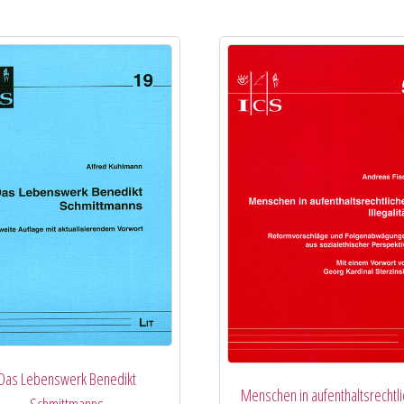
Das Lebenswerk Benedikt
Menschen in aufenthaltsrechtli
Schmittmanns