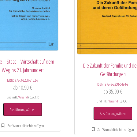
he – Staat – Wirtschaft auf dem
Die Zukunft der Familie und d
Weg ins 21. Jahrhundert
Gefährdungen
ISBN:
978-3-8258-6162-7
ISBN:
978-3-8258-5494-9
ab
10,90
€
ab
35,90
€
und inkl.
Versand
(D, A, CH)
und inkl.
Versand
(D, A, CH)
Ausführung wählen
Ausführung wählen