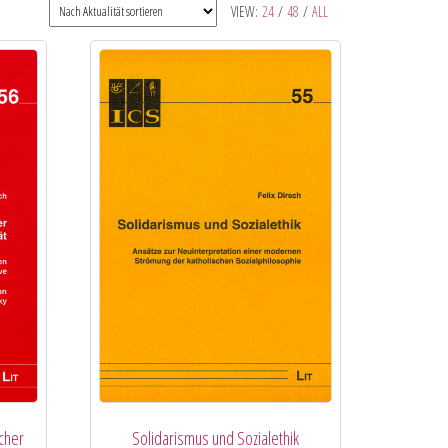
VIEW:
24
/
48
/
ALL
cher
Solidarismus und Sozialethik