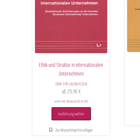
Ethik und Struktur in internationalen
Unternehmen
ISBN:
978-3-8258-9232-8
ab
29,90
€
und inkl.
Versand
(D, A, CH)
Ausführung wählen