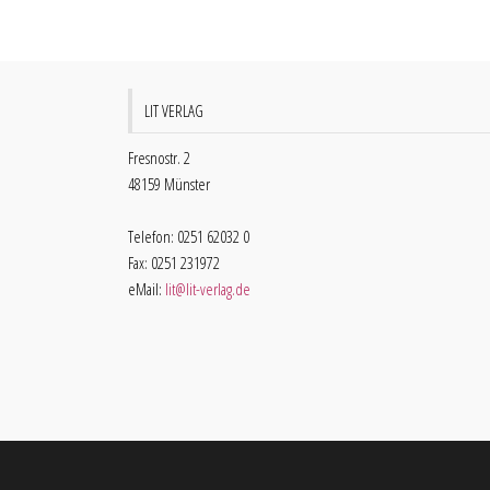
LIT VERLAG
Fresnostr. 2
48159 Münster
Telefon: 0251 62032 0
Fax: 0251 231972
eMail:
lit@lit-verlag.de