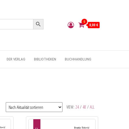
Search Button
0
0,00 €
DER VERLAG
BIBLIOTHEKEN
BUCHHANDLUNG
VIEW:
24
/
48
/
ALL