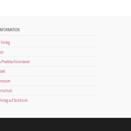
INFORMATION
 Verlag
sse
s/Praktika/Volontariat
takt
ressum
enschutz
 Verlag auf facebook