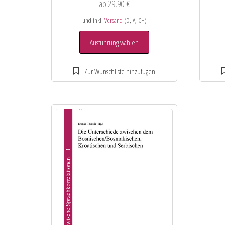
ab
29,90
€
und inkl.
Versand
(D, A, CH)
Ausführung wählen