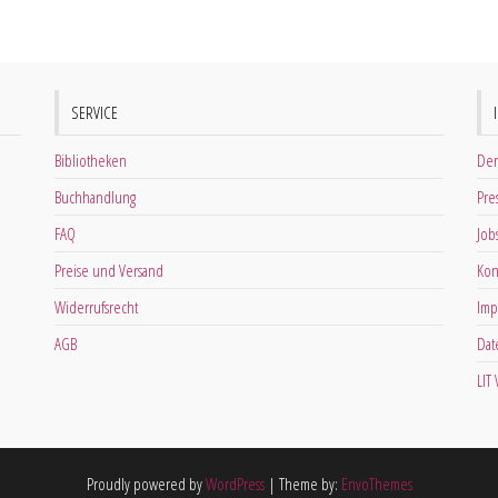
SERVICE
Bibliotheken
Der
Buchhandlung
Pre
FAQ
Job
Preise und Versand
Kon
Widerrufsrecht
Imp
AGB
Dat
LIT
Proudly powered by
WordPress
|
Theme by:
EnvoThemes