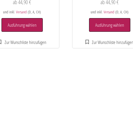
ab
44,90
€
ab
44,90
€
und inkl.
Versand
(D, A, CH)
und inkl.
Versand
(D, A, CH)
Ausführung wählen
Ausführung wählen