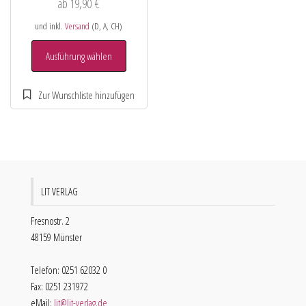
ab
19,90
€
und inkl.
Versand
(D, A, CH)
Ausführung wählen
LIT VERLAG
Fresnostr. 2
48159 Münster
Telefon: 0251 62032 0
Fax: 0251 231972
eMail:
lit@lit-verlag.de