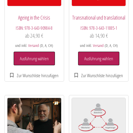
Ageing in the Crisis
Transnational und translational
ISBN:
978-3-643-90984-8
ISBN:
978-3-643-11885-1
ab
24,90
€
ab
14,90
€
und inkl.
Versand
(D, A, CH)
und inkl.
Versand
(D, A, CH)
Ausführung wählen
Ausführung wählen