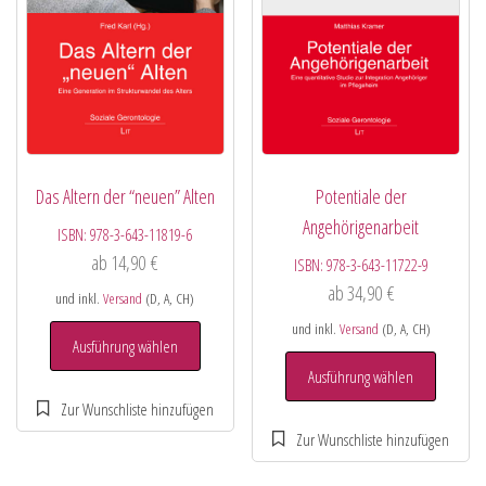
Das Altern der “neuen” Alten
Potentiale der
Angehörigenarbeit
ISBN:
978-3-643-11819-6
ab
14,90
€
ISBN:
978-3-643-11722-9
ab
34,90
€
und inkl.
Versand
(D, A, CH)
und inkl.
Versand
(D, A, CH)
Ausführung wählen
Ausführung wählen