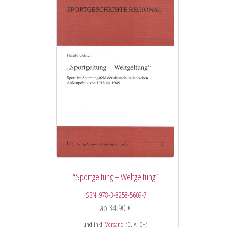
“Sportgeltung – Weltgeltung”
ISBN:
978-3-8258-5609-7
ab
34,90
€
und inkl.
Versand
(D, A, CH)