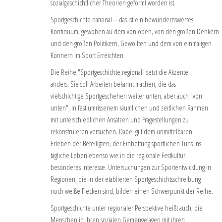
sozialgeschichtlicher Theorien geformt worden ist.
Sportgeschichte national – das ist ein bewundernswertes
Kontinuum, gewoben au dem von oben, von den großen Denkern
und den großen Politikern, Gewollten und dem von einmaligen
Könnern im Sport Erreichten.
Die Reihe "Sportgeschichte regional" setzt die Akzente
anders. Sie soll Arbeiten bekannt machen, die das
vielschichtige Sportgeschehen weiter unten, aber auch "von
unten", in fest umrissenem räumlichen und zeitlichen Rahmen
mit unterschiedlichen Ansätzen und Fragestellungen zu
rekonstruieren versuchen. Dabei gilt dem unmittelbaren
Erleben der Beteiligten, der Einbettung sportlichen Tuns ins
tägliche Leben ebenso wie in die regionale Festkultur
besonderes Interesse. Untersuchungen zur Sportentwicklung in
Regionen, die in der etablierten Sportgeschichtsschreibung
noch weiße Flecken sind, bilden einen Schwerpunkt der Reihe.
Sportgeschichte unter regionaler Perspektive heißt auch, die
Menschen in ihren sozialen Gemengelagen mit ihren