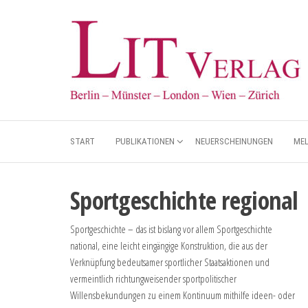
START
PUBLIKATIONEN
NEUERSCHEINUNGEN
ME
Sportgeschichte regional
Sportgeschichte – das ist bislang vor allem Sportgeschichte
national, eine leicht eingängige Konstruktion, die aus der
Verknüpfung bedeutsamer sportlicher Staatsaktionen und
vermeintlich richtungweisender sportpolitischer
Willensbekundungen zu einem Kontinuum mithilfe ideen- oder