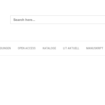
Search
for:
LDUNGEN
OPEN ACCESS
KATALOGE
LIT AKTUELL
MANUSKRIPT