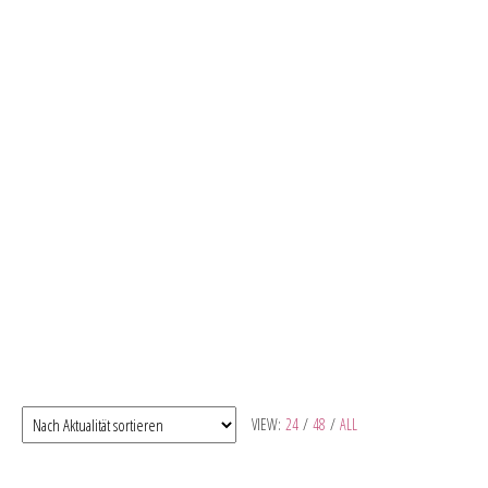
VIEW:
24
/
48
/
ALL