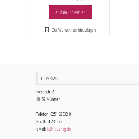
Ausführung wählen
LIT VERLAG
Fresnostr. 2
48159 Münster
Telefon: 0251 62032 0
Fax: 0251 231972
eMail:
lit@lit-verlag.de