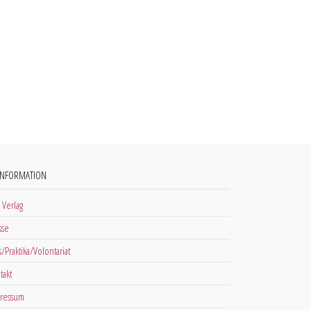
INFORMATION
 Verlag
sse
s/Praktika/Volontariat
takt
ressum