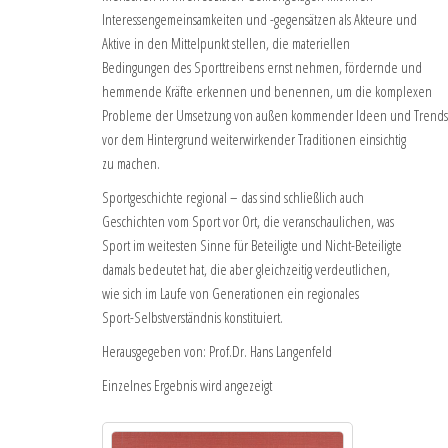
Interessengemeinsamkeiten und -gegensätzen als Akteure und
Aktive in den Mittelpunkt stellen, die materiellen
Bedingungen des Sporttreibens ernst nehmen, fördernde und
hemmende Kräfte erkennen und benennen, um die komplexen
Probleme der Umsetzung von außen kommender Ideen und Trends
vor dem Hintergrund weiterwirkender Traditionen einsichtig
zu machen.
Sportgeschichte regional – das sind schließlich auch
Geschichten vom Sport vor Ort, die veranschaulichen, was
Sport im weitesten Sinne für Beteiligte und Nicht-Beteiligte
damals bedeutet hat, die aber gleichzeitig verdeutlichen,
wie sich im Laufe von Generationen ein regionales
Sport-Selbstverständnis konstituiert.
Herausgegeben von: Prof.Dr. Hans Langenfeld
Einzelnes Ergebnis wird angezeigt