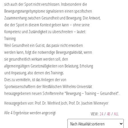
sich auch der Sport nicht verschlossen. Insbesondere die
Bewegungsmangelsymptome signalisieren einen spezifischen
Zusammenhang zwischen Gesundheit und Bewegung. Die Antwort,
die der Sport in diesem Kontext geben kann – ohne seine
Kompetenz und Zuständigkeit zu überschreiten – lautet:
Training.
Weil Gesundheit ein Gut ist, das passiv nicht erworben
werden kann, folgt die notwendige Bewegungsaktivität, wenn
sie gesundheitlich wirksam werden soll, den
allgemeingültigen Gesetzmäßigkeiten von Belastung, Erholung
und Anpassung, also denen des Trainings.
Dies zu vermitteln, ist das Anliegen der von
Sportwissenschaftlern der Westfälischen Wilhelms-Universität
herausgegebenen neuen Schriftenreihe "Bewegung – Training – Gesundheit".
Herausgegeben von: Prof. Dr. Winfried Joch, Prof. Dr. Joachim Wiemeyer
Alle 4 Ergebnisse werden angezeigt
VIEW:
24
/
48
/
ALL