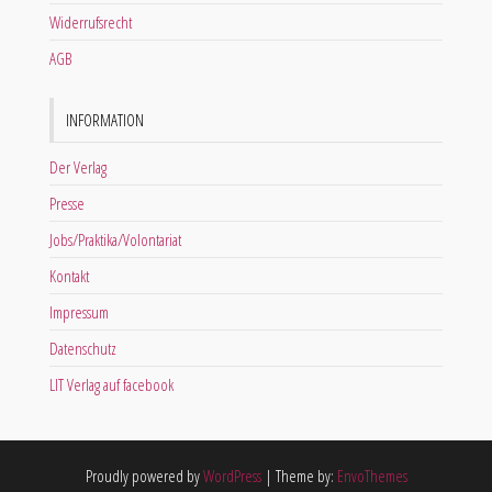
Widerrufsrecht
AGB
INFORMATION
Der Verlag
Presse
Jobs/Praktika/Volontariat
Kontakt
Impressum
Datenschutz
LIT Verlag auf facebook
Proudly powered by
WordPress
|
Theme by:
EnvoThemes