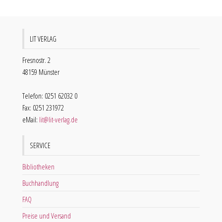
LIT VERLAG
Fresnostr. 2
48159 Münster
Telefon: 0251 62032 0
Fax: 0251 231972
eMail:
lit@lit-verlag.de
SERVICE
Bibliotheken
Buchhandlung
FAQ
Preise und Versand