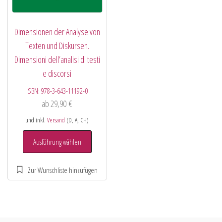
Dimensionen der Analyse von
Texten und Diskursen.
Dimensioni dell’analisi di testi
e discorsi
ISBN:
978-3-643-11192-0
ab
29,90
€
und inkl.
Versand
(D, A, CH)
Ausführung wählen