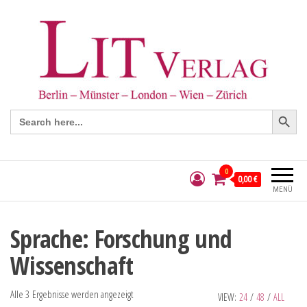
Search Button
Search
for:
0
0,00 €
MENÜ
Sprache: Forschung und
Wissenschaft
Alle 3 Ergebnisse werden angezeigt
VIEW:
24
/
48
/
ALL