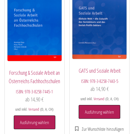
GATS und Soziale Arbeit
Forschung & Soziale Arbeit an
Österreichs Fachhochschulen
ISBN:
978-3-8258-7443-5
ab
14,90
€
ISBN:
978-3-8258-7445-1
ab
14,90
€
und inkl.
Versand
(D, A, CH)
und inkl.
Versand
(D, A, CH)
Ausführung wählen
Ausführung wählen