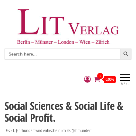
Search Button
Search
for:
0
0,00 €
MENÜ
Social Sciences & Social Life &
Social Profit.
Das 21. Jahrhundert wird wahrscheinlich als "Jahrhundert