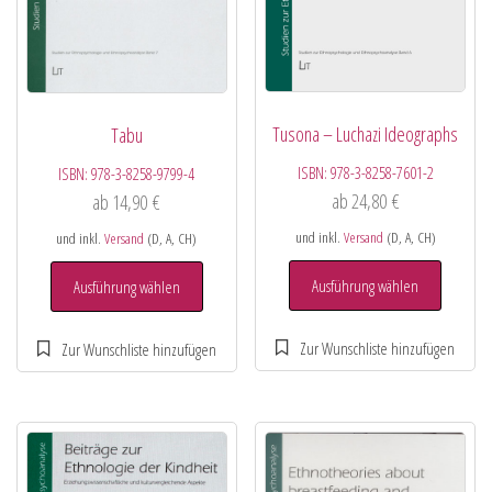
Tusona – Luchazi Ideographs
Tabu
ISBN:
978-3-8258-7601-2
ISBN:
978-3-8258-9799-4
ab
24,80
€
ab
14,90
€
und inkl.
Versand
(D, A, CH)
und inkl.
Versand
(D, A, CH)
Ausführung wählen
Ausführung wählen