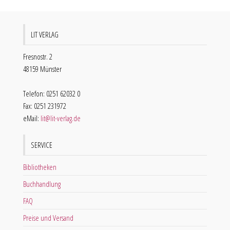
LIT VERLAG
Fresnostr. 2
48159 Münster
Telefon: 0251 62032 0
Fax: 0251 231972
eMail:
lit@lit-verlag.de
SERVICE
Bibliotheken
Buchhandlung
FAQ
Preise und Versand