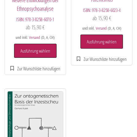
Neuere Entwicklungen der
Ethnopsychoanalyse
ISBN:
978-3-8258-6023-X
ab
15,90
€
ISBN:
978-3-8258-6070-1
ab
15,90
€
und inkl.
Versand
(D, A, CH)
und inkl.
Versand
(D, A, CH)
Ausführung wählen
Ausführung wählen