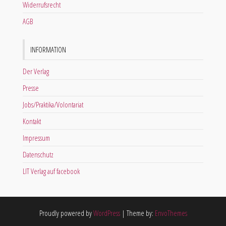
Widerrufsrecht
AGB
INFORMATION
Der Verlag
Presse
Jobs/Praktika/Volontariat
Kontakt
Impressum
Datenschutz
LIT Verlag auf facebook
Proudly powered by
WordPress
|
Theme by:
EnvoThemes