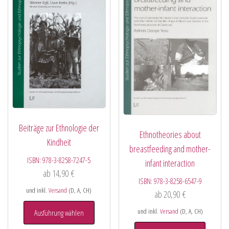
Beiträge zur Ethnologie der
Ethnotheories about
Kindheit
breastfeeding and mother-
ISBN:
978-3-8258-7247-5
infant interaction
ab
14,90
€
ISBN:
978-3-8258-6547-9
und inkl.
Versand
(D, A, CH)
ab
20,90
€
und inkl.
Versand
(D, A, CH)
Ausführung wählen