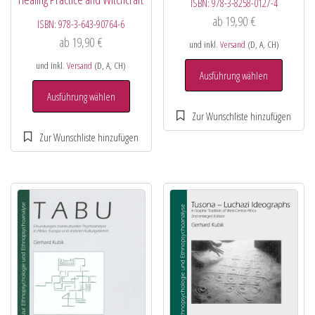
ISBN:
978-3-8258-0127-4
ab
19,90
€
ISBN:
978-3-643-90764-6
ab
19,90
€
und inkl.
Versand
(D, A, CH)
und inkl.
Versand
(D, A, CH)
Ausführung wählen
Ausführung wählen