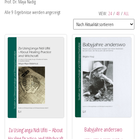
Prof. Dr. Maya Nadig
Alle 9 Ergebnisse werden angezeigt
VIEW:
24
/
48
/
ALL
Babyjahre anderswo
Za Using’anga Ndi Ufiti – About
Healing Practice and Witchcraft