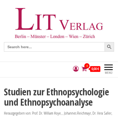
Search Button
Search
for:
0
0,00 €
MENÜ
Studien zur Ethnopsychologie
und Ethnopsychoanalyse
Herausgegeben von: Prof. Dr. William Hoye, , Johannes Reichmayr, Dr. Vera Saller,