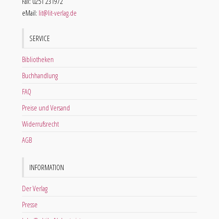
Fax: 0251 231972
eMail:
lit@lit-verlag.de
SERVICE
Bibliotheken
Buchhandlung
FAQ
Preise und Versand
Widerrufsrecht
AGB
INFORMATION
Der Verlag
Presse