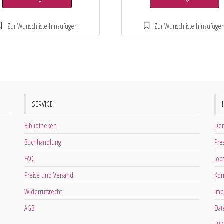
SERVICE
Bibliotheken
Der
Buchhandlung
Pre
FAQ
Job
Preise und Versand
Kon
Widerrufsrecht
Imp
AGB
Dat