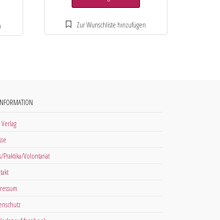
INFORMATION
 Verlag
sse
s/Praktika/Volontariat
takt
ressum
enschutz