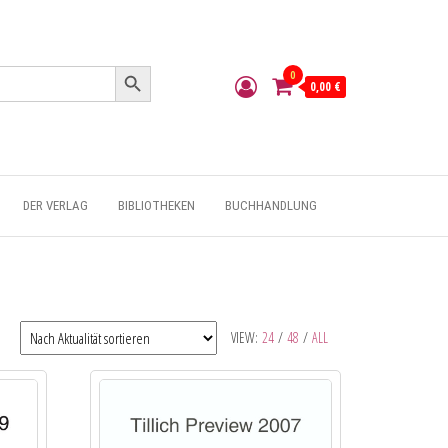
Search Button
0
0,00 €
DER VERLAG
BIBLIOTHEKEN
BUCHHANDLUNG
VIEW:
24
/
48
/
ALL