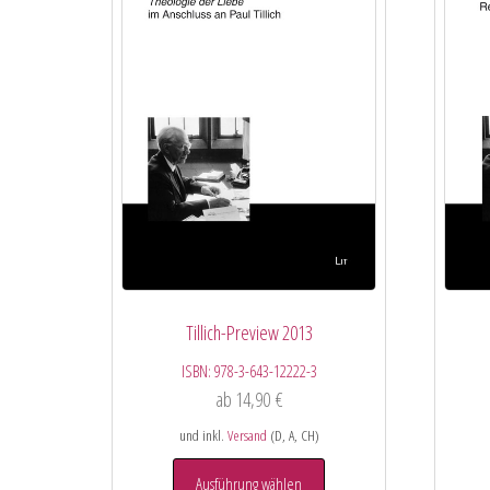
Tillich-Preview 2013
ISBN:
978-3-643-12222-3
ab
14,90
€
und inkl.
Versand
(D, A, CH)
Ausführung wählen