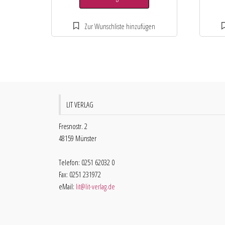
LIT VERLAG
Fresnostr. 2
48159 Münster
Telefon: 0251 62032 0
Fax: 0251 231972
eMail:
lit@lit-verlag.de