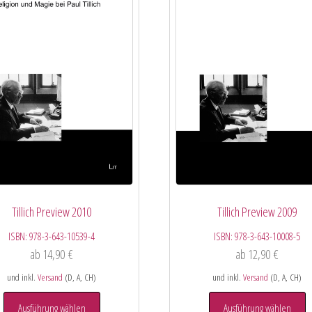
Tillich Preview 2010
Tillich Preview 2009
ISBN:
978-3-643-10539-4
ISBN:
978-3-643-10008-5
ab
14,90
€
ab
12,90
€
und inkl.
Versand
(D, A, CH)
und inkl.
Versand
(D, A, CH)
Ausführung wählen
Ausführung wählen