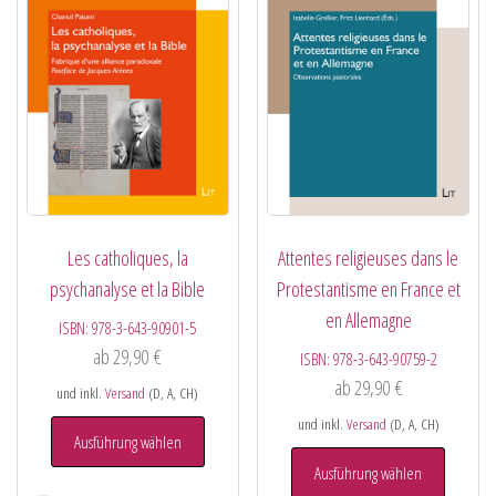
Les catholiques, la
Attentes religieuses dans le
psychanalyse et la Bible
Protestantisme en France et
en Allemagne
ISBN:
978-3-643-90901-5
ab
29,90
€
ISBN:
978-3-643-90759-2
ab
29,90
€
und inkl.
Versand
(D, A, CH)
und inkl.
Versand
(D, A, CH)
Ausführung wählen
Ausführung wählen