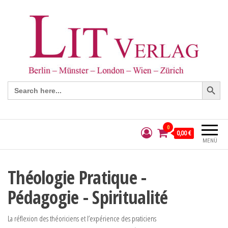
Search Button
Search
for:
0
0,00 €
MENÜ
Théologie Pratique -
Pédagogie - Spiritualité
La réflexion des théoriciens et l’expérience des praticiens