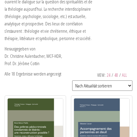
ouvrent le dialogue sur la question des spiritualités et de
la théologie aujourd’hui. La recherche interdisciplinaire
(théologie, psychologie, sociologie, etc.) est actuelle,
analytique et prospective. Des lieux de corrélation
s’instaurent : théologie et vie chrétienne, éthique et
thérapie, littérature et symbolique, personne et société.
Herausgegeben von
Dr. Christine Aulenbacher, MCF-HDR,
Prof. Dr. Jérôme Cottin
Alle 18 Ergebnisse werden angezeigt
VIEW:
24
/
48
/
ALL