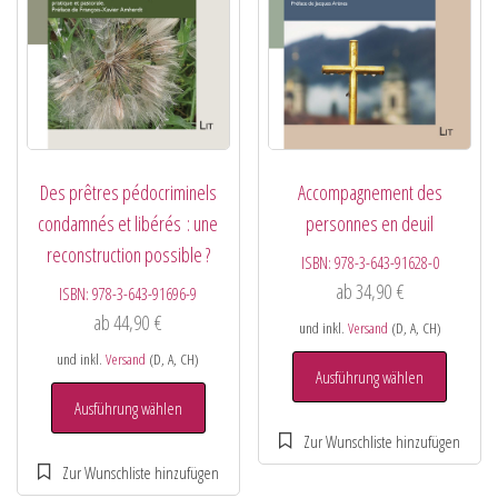
Des prêtres pédocriminels
Accompagnement des
condamnés et libérés : une
personnes en deuil
reconstruction possible ?
ISBN:
978-3-643-91628-0
ab
34,90
€
ISBN:
978-3-643-91696-9
ab
44,90
€
und inkl.
Versand
(D, A, CH)
und inkl.
Versand
(D, A, CH)
Ausführung wählen
Ausführung wählen