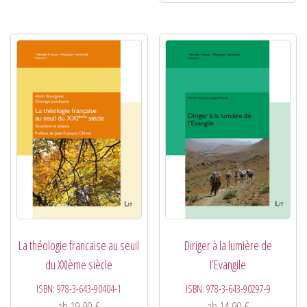
La théologie francaise au seuil
Diriger à la lumière de
du XXIème siècle
l’Evangile
ISBN:
978-3-643-90404-1
ISBN:
978-3-643-90297-9
ab
19,90
€
ab
14,90
€