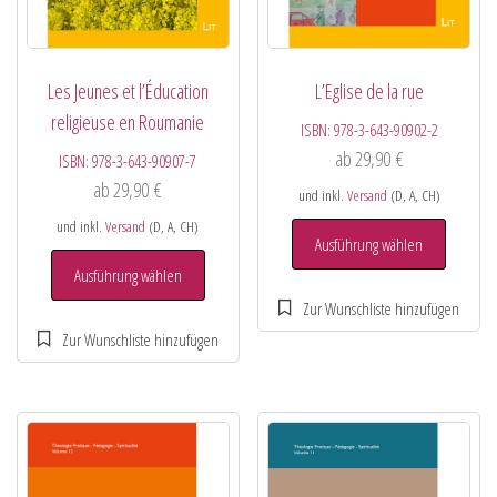
Les Jeunes et l’Éducation
L’Eglise de la rue
religieuse en Roumanie
ISBN:
978-3-643-90902-2
ab
29,90
€
ISBN:
978-3-643-90907-7
ab
29,90
€
und inkl.
Versand
(D, A, CH)
und inkl.
Versand
(D, A, CH)
Ausführung wählen
Ausführung wählen