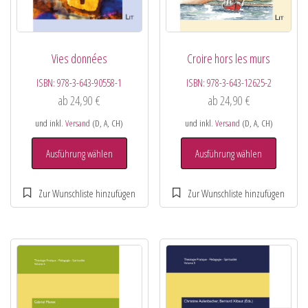
Vies données
Croire hors les murs
ISBN:
978-3-643-90558-1
ISBN:
978-3-643-12625-2
ab
24,90
€
ab
24,90
€
und inkl.
Versand
(D, A, CH)
und inkl.
Versand
(D, A, CH)
Ausführung wählen
Ausführung wählen