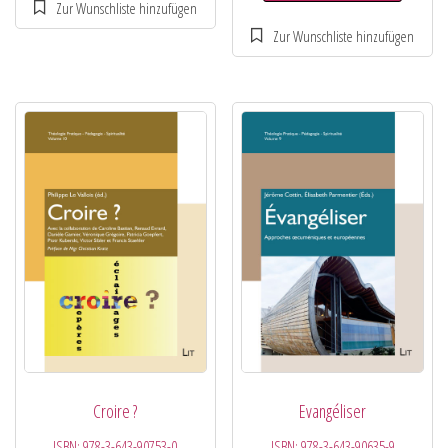
Croire ?
Evangéliser
ISBN:
978-3-643-90753-0
ISBN:
978-3-643-90635-9