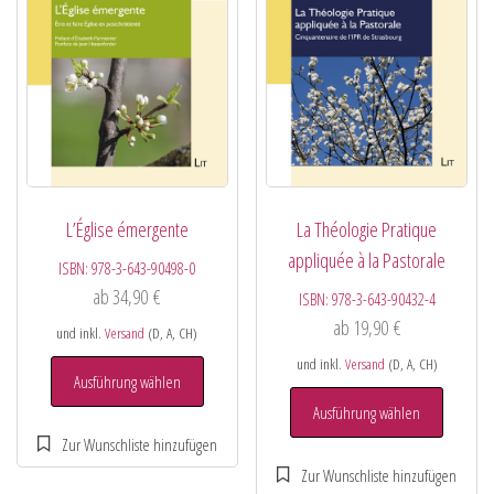
L’Église émergente
La Théologie Pratique
appliquée à la Pastorale
ISBN:
978-3-643-90498-0
ab
34,90
€
ISBN:
978-3-643-90432-4
ab
19,90
€
und inkl.
Versand
(D, A, CH)
und inkl.
Versand
(D, A, CH)
Ausführung wählen
Ausführung wählen