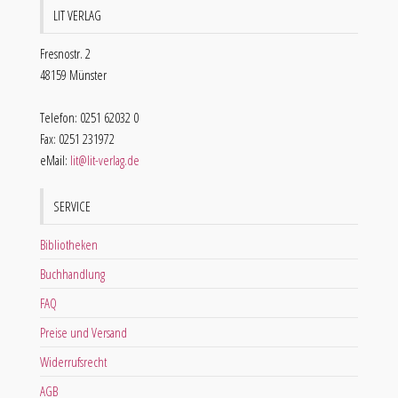
LIT VERLAG
Fresnostr. 2
48159 Münster
Telefon: 0251 62032 0
Fax: 0251 231972
eMail:
lit@lit-verlag.de
SERVICE
Bibliotheken
Buchhandlung
FAQ
Preise und Versand
Widerrufsrecht
AGB