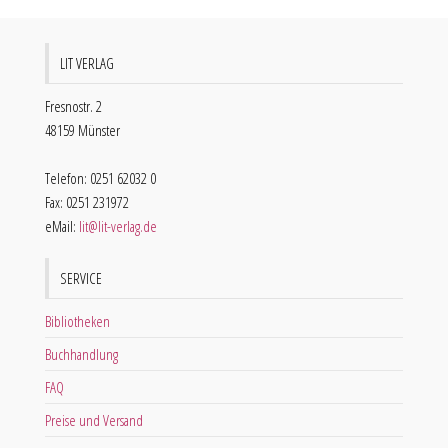
LIT VERLAG
Fresnostr. 2
48159 Münster
Telefon: 0251 62032 0
Fax: 0251 231972
eMail:
lit@lit-verlag.de
SERVICE
Bibliotheken
Buchhandlung
FAQ
Preise und Versand