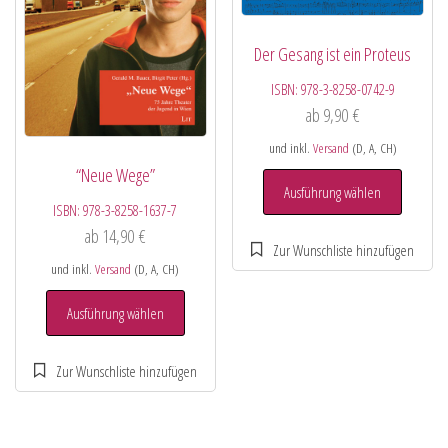
Der Gesang ist ein Proteus
ISBN:
978-3-8258-0742-9
ab
9,90
€
und inkl.
Versand
(D, A, CH)
“Neue Wege”
Ausführung wählen
ISBN:
978-3-8258-1637-7
ab
14,90
€
und inkl.
Versand
(D, A, CH)
Ausführung wählen