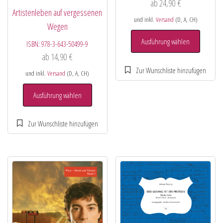
ab
24,90
€
Artistenleben auf vergessenen
und inkl.
Versand
(D, A, CH)
Wegen
Ausführung wählen
ISBN:
978-3-643-50499-9
ab
14,90
€
und inkl.
Versand
(D, A, CH)
Ausführung wählen