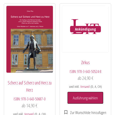
Ankündigung
Zirkus
ISBN:
978-3-643-50524-8
ab
24,90
€
Scherz auf Scherz und Herz zu
und inkl.
Versand
(D, A, CH)
Herz
Ausführung wählen
ISBN:
978-3-643-50687-0
ab
14,90
€
und inkl.
Versand
(D, A, CH)