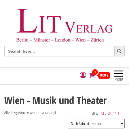
Search Button
Search
for:
0
0,00 €
MENÜ
Wien - Musik und Theater
Alle 6 Ergebnisse werden angezeigt
VIEW:
24
/
48
/
ALL