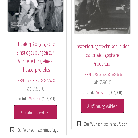
Theaterpädagogische
Inszenierungstechniken in der
Einstiegsübungen zur
theaterpädagogischen
Vorbereitung eines
Produktion
Theaterprojekts
ISBN:
978-3-8258-6896-6
ISBN:
978-3-8258-8774-X
ab
7,90
€
ab
7,90
€
und inkl.
Versand
(D, A, CH)
und inkl.
Versand
(D, A, CH)
Ausführung wählen
Ausführung wählen