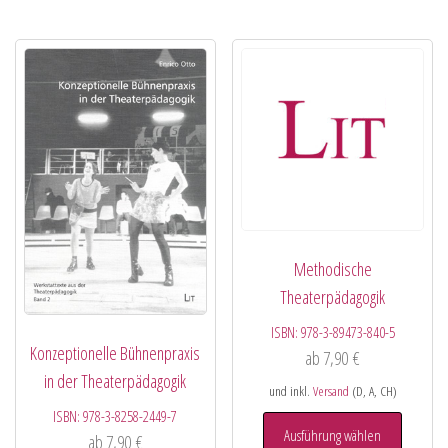
Methodische
Theaterpädagogik
ISBN:
978-3-89473-840-5
Konzeptionelle Bühnenpraxis
ab
7,90
€
in der Theaterpädagogik
und inkl.
Versand
(D, A, CH)
ISBN:
978-3-8258-2449-7
Ausführung wählen
ab
7,90
€