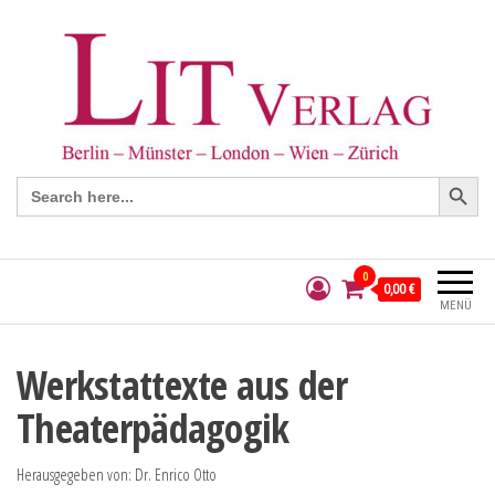
Search Button
Search
for:
0
0,00 €
MENÜ
Werkstattexte aus der
Theaterpädagogik
Herausgegeben von: Dr. Enrico Otto