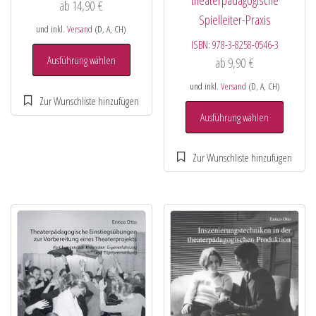
ab
14,90
€
Spielleiter-Praxis
und inkl.
Versand
(D, A, CH)
ISBN:
978-3-8258-0546-3
Ausführung wählen
ab
9,90
€
und inkl.
Versand
(D, A, CH)
Ausführung wählen