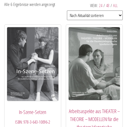
Alle 6 Ergebnisse werden angezeigt
VIEW:
24
/
48
/
ALL
Arbeitsaspekte aus THEATER –
In-Szene-Setzen
THEORIE – MODELLEN für die
ISBN:
978-3-643-10096-2
theaterpädagogische