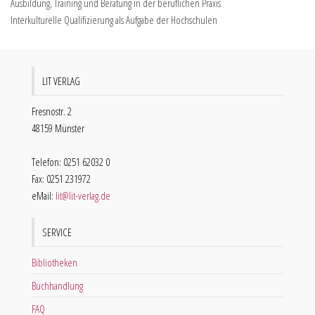
Ausbildung, Training und Beratung in der beruflichen Praxis
Interkulturelle Qualifizierung als Aufgabe der Hochschulen
LIT VERLAG
Fresnostr. 2
48159 Münster
Telefon: 0251 62032 0
Fax: 0251 231972
eMail:
lit@lit-verlag.de
SERVICE
Bibliotheken
Buchhandlung
FAQ