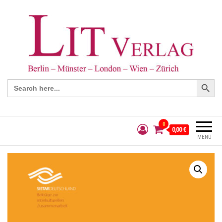
Search Button
Search
for:
0
0,00 €
MENÜ