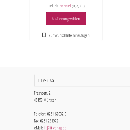
und inkl.
Versand
(D, A, CH)
Ausführung wählen
LIT VERLAG
Fresnostr. 2
48159 Münster
Telefon: 0251 62032 0
Fax: 0251 231972
eMail:
lit@lit-verlag.de