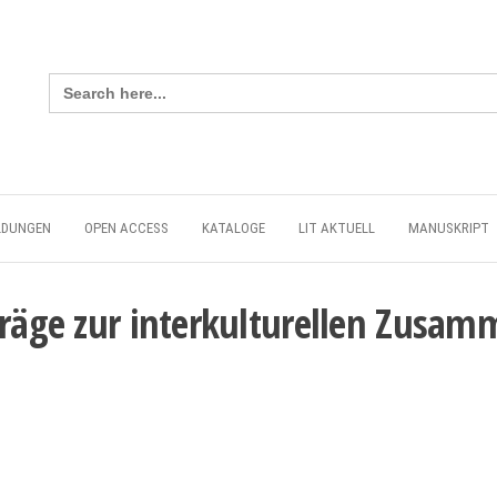
Search
for:
LDUNGEN
OPEN ACCESS
KATALOGE
LIT AKTUELL
MANUSKRIPT
träge zur interkulturellen Zusam