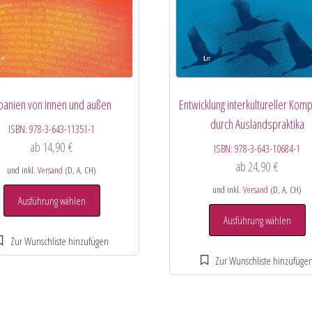
panien von innen und außen
Entwicklung interkultureller Kom
durch Auslandspraktika
ISBN:
978-3-643-11351-1
ab
14,90
€
ISBN:
978-3-643-10684-1
ab
24,90
€
und inkl.
Versand
(D, A, CH)
und inkl.
Versand
(D, A, CH)
Ausführung wählen
Ausführung wählen