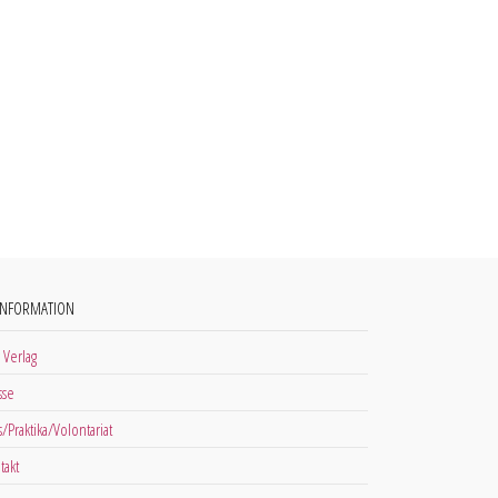
INFORMATION
 Verlag
sse
s/Praktika/Volontariat
takt