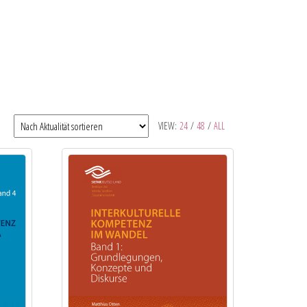
VIEW:
24
/
48
/
ALL