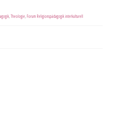
agogik
,
Theologie
,
Forum Religionspädagogik interkulturell