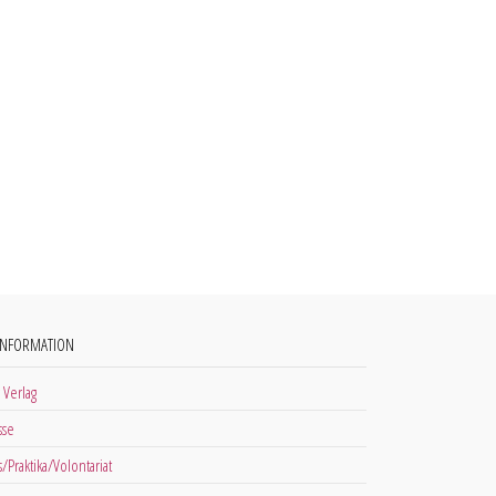
INFORMATION
 Verlag
sse
s/Praktika/Volontariat