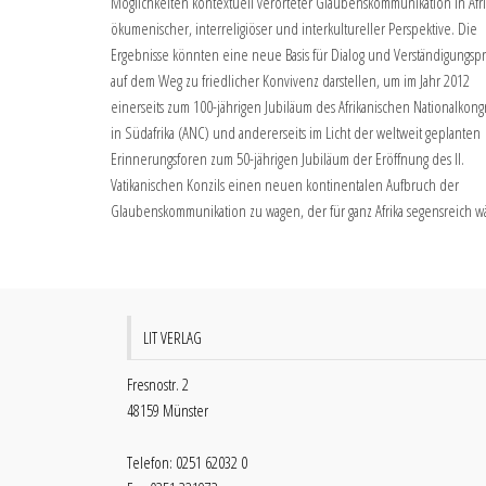
Möglichkeiten kontextuell verorteter Glaubenskommunikation in Afri
ökumenischer, interreligiöser und interkultureller Perspektive. Die
Ergebnisse könnten eine neue Basis für Dialog und Verständigungsp
auf dem Weg zu friedlicher Konvivenz darstellen, um im Jahr 2012
einerseits zum 100-jährigen Jubiläum des Afrikanischen Nationalkong
in Südafrika (ANC) und andererseits im Licht der weltweit geplanten
Erinnerungsforen zum 50-jährigen Jubiläum der Eröffnung des II.
Vatikanischen Konzils einen neuen kontinentalen Aufbruch der
Glaubenskommunikation zu wagen, der für ganz Afrika segensreich w
LIT VERLAG
Fresnostr. 2
48159 Münster
Telefon: 0251 62032 0