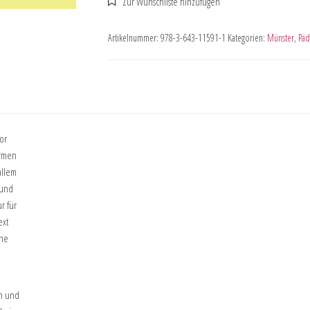
Artikelnummer:
978-3-643-11591-1
Kategorien:
Münster
,
Päd
vor
ormen
allem
 und
r für
ext
ine
en und