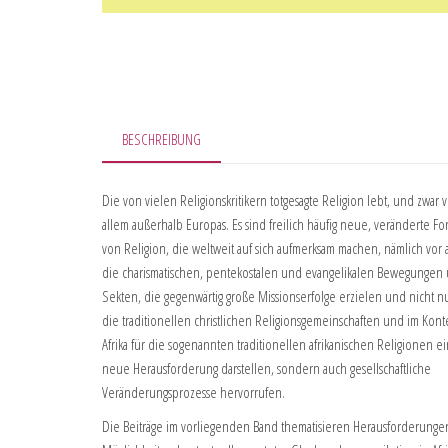
BESCHREIBUNG
Die von vielen Religionskritikern totgesagte Religion lebt, und zwar 
allem außerhalb Europas. Es sind freilich häufig neue, veränderte F
von Religion, die weltweit auf sich aufmerksam machen, nämlich vor 
die charismatischen, pentekostalen und evangelikalen Bewegungen
Sekten, die gegenwärtig große Missionserfolge erzielen und nicht nu
die traditionellen christlichen Religionsgemeinschaften und im Kont
Afrika für die sogenannten traditionellen afrikanischen Religionen e
neue Herausforderung darstellen, sondern auch gesellschaftliche
Veränderungsprozesse hervorrufen.
Die Beiträge im vorliegenden Band thematisieren Herausforderung