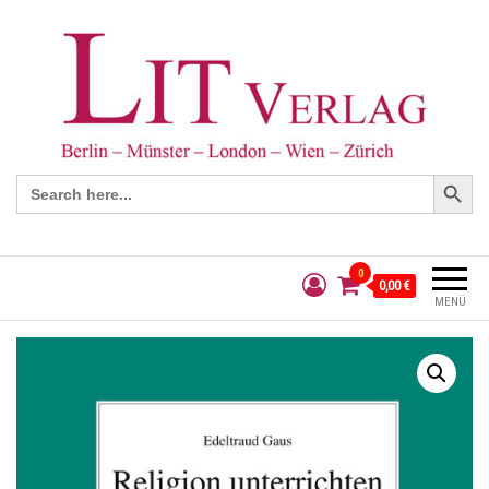
Search Button
Search
for:
0
0,00 €
MENÜ