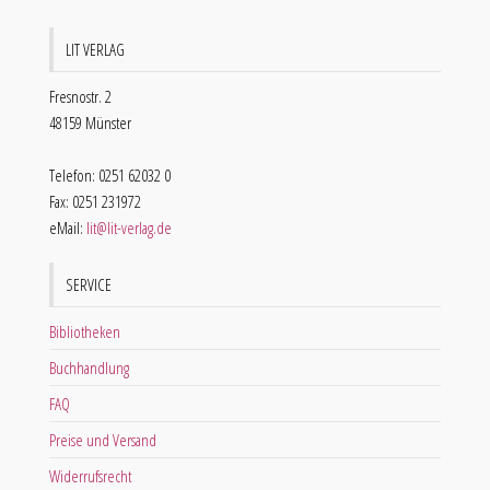
LIT VERLAG
Fresnostr. 2
48159 Münster
Telefon: 0251 62032 0
Fax: 0251 231972
eMail:
lit@lit-verlag.de
SERVICE
Bibliotheken
Buchhandlung
FAQ
Preise und Versand
Widerrufsrecht