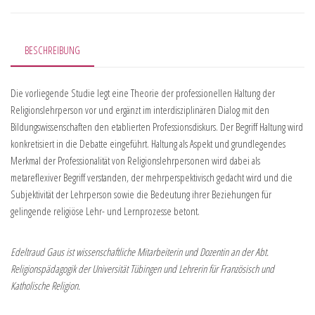
BESCHREIBUNG
Die vorliegende Studie legt eine Theorie der professionellen Haltung der
Religionslehrperson vor und ergänzt im interdisziplinären Dialog mit den
Bildungswissenschaften den etablierten Professionsdiskurs. Der Begriff Haltung wird
konkretisiert in die Debatte eingeführt. Haltung als Aspekt und grundlegendes
Merkmal der Professionalität von Religionslehrpersonen wird dabei als
metareflexiver Begriff verstanden, der mehrperspektivisch gedacht wird und die
Subjektivität der Lehrperson sowie die Bedeutung ihrer Beziehungen für
gelingende religiöse Lehr- und Lernprozesse betont.
Edeltraud Gaus ist wissenschaftliche Mitarbeiterin und Dozentin an der Abt.
Religionspädagogik der Universität Tübingen und Lehrerin für Französisch und
Katholische Religion.