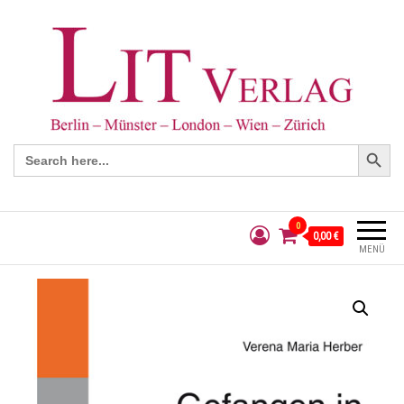
Search Button
Search
for:
0
0,00 €
MENÜ