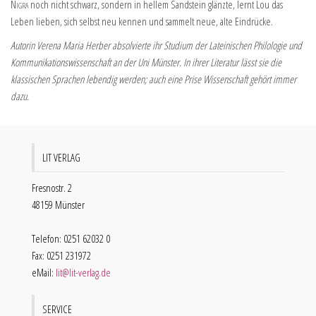
Nigra
noch nicht schwarz, sondern in hellem Sandstein glänzte, lernt Lou das
Leben lieben, sich selbst neu kennen und sammelt neue, alte Eindrücke.
Autorin Verena Maria Herber absolvierte ihr Studium der Lateinischen Philologie und
Kommunikationswissenschaft an der Uni Münster. In ihrer Literatur lässt sie die
klassischen Sprachen lebendig werden; auch eine Prise Wissenschaft gehört immer
dazu.
LIT VERLAG
Fresnostr. 2
48159 Münster
Telefon: 0251 62032 0
Fax: 0251 231972
eMail:
lit@lit-verlag.de
SERVICE