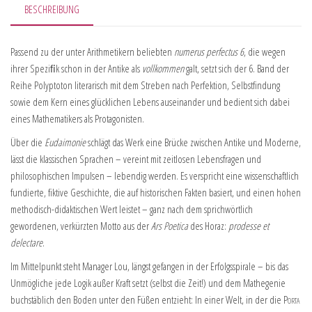
BESCHREIBUNG
Passend zu der unter Arithmetikern beliebten
numerus perfectus 6
, die wegen
ihrer Speziﬁk schon in der Antike als
vollkommen
galt, setzt sich der 6. Band der
Reihe Polyptoton literarisch mit dem Streben nach Perfektion, Selbstfindung
sowie dem Kern eines glücklichen Lebens auseinander und bedient sich dabei
eines Mathematikers als Protagonisten.
Über die
Eudaimonie
schlägt das Werk eine Brücke zwischen Antike und Moderne,
lässt die klassischen Sprachen – vereint mit zeitlosen Lebensfragen und
philosophischen Impulsen – lebendig werden. Es verspricht eine wissenschaftlich
fundierte, fiktive Geschichte, die auf historischen Fakten basiert, und einen hohen
methodisch-didaktischen Wert leistet – ganz nach dem sprichwörtlich
gewordenen, verkürzten Motto aus der
Ars Poetica
des Horaz:
prodesse et
delectare
.
Im Mittelpunkt steht Manager Lou, längst gefangen in der Erfolgsspirale – bis das
Unmögliche jede Logik außer Kraft setzt (selbst die Zeit!) und dem Mathegenie
buchstäblich den Boden unter den Füßen entzieht: In einer Welt, in der die
Porta