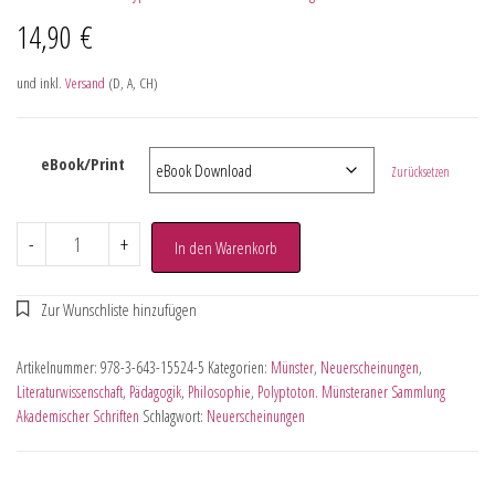
14,90
€
und inkl.
Versand
(D, A, CH)
eBook/Print
Zurücksetzen
-
+
In den Warenkorb
Artikelnummer:
978-3-643-15524-5
Kategorien:
Münster
,
Neuerscheinungen
,
Literaturwissenschaft
,
Pädagogik
,
Philosophie
,
Polyptoton. Münsteraner Sammlung
Akademischer Schriften
Schlagwort:
Neuerscheinungen