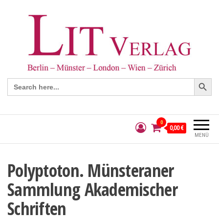
Search Button
Search
for:
0
0,00 €
MENÜ
Polyptoton. Münsteraner
Sammlung Akademischer
Schriften