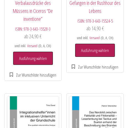
Verbalausdrücke des
Gefangen in der Rushhour des
Müssens in Ciceros “De
Lebens
inventione”
ISBN:
978-3-643-15524-5
ab
14,90
€
ISBN:
978-3-643-15528-3
ab
24,90
€
und inkl.
Versand
(D, A, CH)
und inkl.
Versand
(D, A, CH)
Ausführung wählen
Ausführung wählen