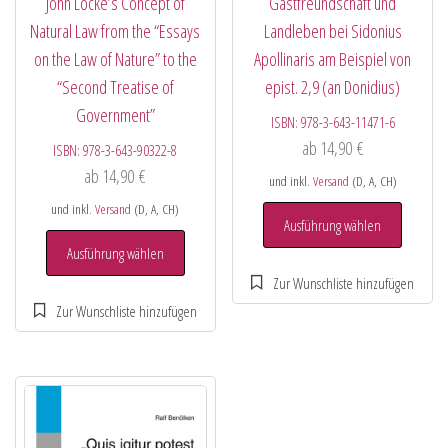
John Locke’s Concept of
Gastfreundschaft und
Natural Law from the “Essays
Landleben bei Sidonius
on the Law of Nature” to the
Apollinaris am Beispiel von
“Second Treatise of
epist. 2,9 (an Donidius)
Government”
ISBN:
978-3-643-11471-6
ab
14,90
€
ISBN:
978-3-643-90322-8
ab
14,90
€
und inkl.
Versand
(D, A, CH)
und inkl.
Versand
(D, A, CH)
Ausführung wählen
Ausführung wählen