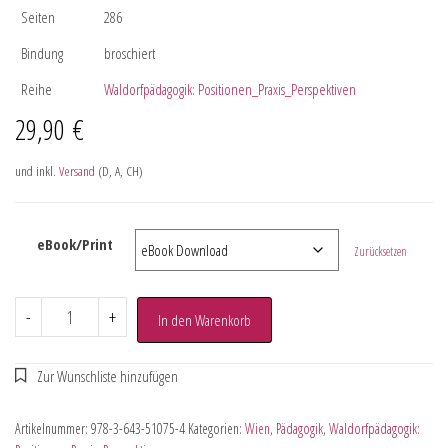
Seiten
286
Bindung
broschiert
Reihe
Waldorfpädagogik: Positionen_Praxis_Perspektiven
29,90
€
und inkl.
Versand
(D, A, CH)
eBook/Print
Zurücksetzen
-
+
In den Warenkorb
Artikelnummer:
978-3-643-51075-4
Kategorien:
Wien
,
Pädagogik
,
Waldorfpädagogik: