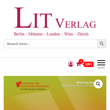
Search Button
Search
for:
0
0,00 €
MENÜ