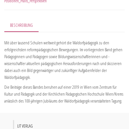
Positionen_Praxis_Perspektiven
BESCHREIBUNG
Mit über tausend Schulen weltweit gehört die Waldorfpädagogik zu den
erfolgreichsten reformpädagogischen Bewegungen. Im vorliegenden Band gehen
Pädagoginnen und Pädagogen sowie Bildungswissenschaftlerinnen und -
wissenschaftler aktuellen pädagogischen Herausforderungen nach und skizzieren
dabei auch ein Bild gegenwärtiger und zukünftiger Aufgabenfelder der
Waldorfpädagogik.
Die Beiträge dieses Bandes beruhen auf einer 2019 in Wien vom Zentrum für
Kultur und Pädagogik und der Kirchlichen Pädagogischen Hochschule Wien/Krems
anlässlich des 100-jährigen Jubiläums der Waldorfpädagogik veranstalteten Tagung.
LIT VERLAG