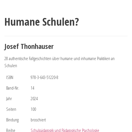
Humane Schulen?
Josef Thonhauser
28 authentische Fallgeschichten über humane und inhumane Praktiken an
Schulen
ISBN
978-3-643-51220-8
Band-Nr.
14
Jahr
2024
Seiten
100
Bindung
broschiert
Reihe
Schulpädagogik und Pädagogische Psychologie