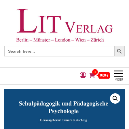
Search Button
Search
for:
0
0,00 €
MENÜ