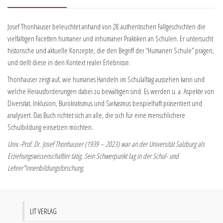
Josef Thonhauser beleuchtet anhand von 28 authentischen Fallgeschichten die
vielfältigen Facetten humaner und inhumaner Praktiken an Schulen. Er untersucht
historische und aktuelle Konzepte, die den Begriff der “Humanen Schule” prägen,
und stellt diese in den Kontext realer Erlebnisse.
Thonhauser zeigt auf, wie humanes Handeln im Schulalltag aussehen kann und
welche Herausforderungen dabei zu bewältigen sind. Es werden u. a. Aspekte von
Diversität, Inklusion, Bürokratismus und Sarkasmus beispielhaft präsentiert und
analysiert. Das Buch richtet sich an alle, die sich für eine menschlichere
Schulbildung einsetzen möchten.
Univ.-Prof. Dr. Josef Thonhauser (1939 – 2023) war an der Universität Salzburg als
Erziehungswissenschaftler tätig. Sein Schwerpunkt lag in der Schul- und
Lehrer*innenbildungsforschung.
LIT VERLAG