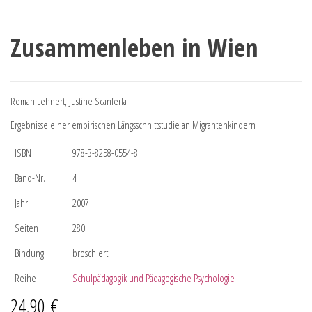
Zusammenleben in Wien
Roman Lehnert, Justine Scanferla
Ergebnisse einer empirischen Längsschnittstudie an Migrantenkindern
ISBN
978-3-8258-0554-8
Band-Nr.
4
Jahr
2007
Seiten
280
Bindung
broschiert
Reihe
Schulpädagogik und Pädagogische Psychologie
24,90
€