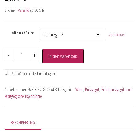
und inkl.
Versand
(D, A, CH)
eBook/Print
Zurücksetzen
-
+
In den Warenkorb
Artikelnummer:
978-3-8258-0554-8
Kategorien:
Wien
,
Pädagogik
,
Schulpädagogik und
Pädagogische Psychologie
BESCHREIBUNG