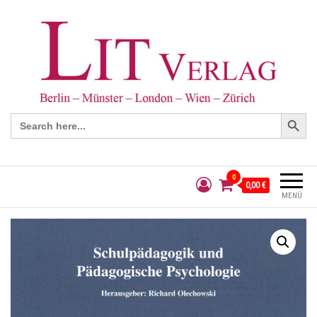
Search Button
Search
for:
0
0,00 €
MENÜ