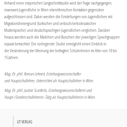
Anhand einer empirischen Längsschnittstudie wird der Frage nachgegangen,
inwieweit Jugendliche in Wien interethnischen Kontakten gegenüber
aufgeschlossen sind. Dabei werden die Einstellungen von Jugendlichen mit
Migrationshintergrund (türkischer und serbisch/serbokroatischer
Muttersprache) und deutschsprachigen Jugendlichen verglichen. Darüber
hinaus werden auch die Mädchen und Burschen der jeweiligen Sprachgruppen
separat betrachtet. Die vorliegende Studie ermöglicht einen Einblick in
die Veränderung der Meinung der befragten SchülerInnen im Alter von 10 bis
15 Jahren.
Mag. Dr. phil. Roman Lehnert, Erziehungswissenschafter
und Hauptschullehrer. Unterrichtet als Hauptschullehrer in Wien.
Mag. Dr. phil. Justine Scanferla, Erziehungswissenschafterin und
Haupt-/Sonderschullehrerin. Tätig als Hauptschullehrerin in Wien.
LIT VERLAG