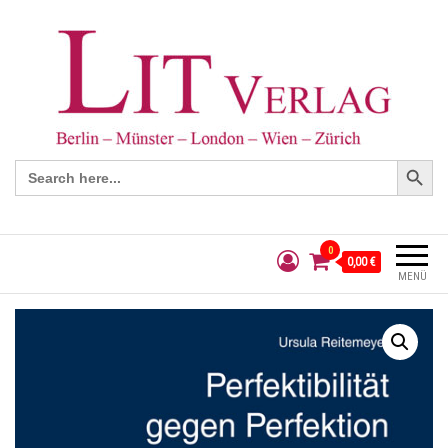
Search Button
Search
for:
0
0,00 €
MENÜ