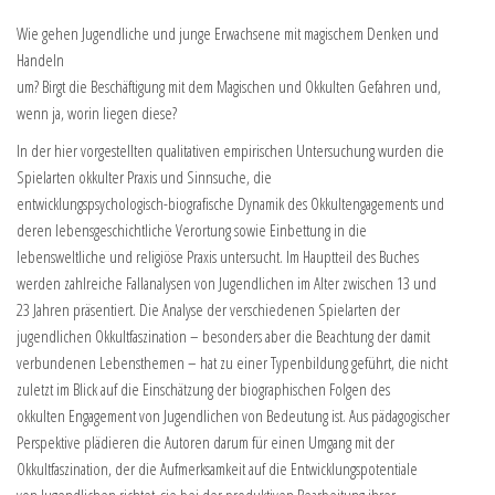
Wie gehen Jugendliche und junge Erwachsene mit magischem Denken und
Handeln
um? Birgt die Beschäftigung mit dem Magischen und Okkulten Gefahren und,
wenn ja, worin liegen diese?
In der hier vorgestellten qualitativen empirischen Untersuchung wurden die
Spielarten okkulter Praxis und Sinnsuche, die
entwicklungspsychologisch-biografische Dynamik des Okkultengagements und
deren lebensgeschichtliche Verortung sowie Einbettung in die
lebensweltliche und religiöse Praxis untersucht. Im Hauptteil des Buches
werden zahlreiche Fallanalysen von Jugendlichen im Alter zwischen 13 und
23 Jahren präsentiert. Die Analyse der verschiedenen Spielarten der
jugendlichen Okkultfaszination – besonders aber die Beachtung der damit
verbundenen Lebensthemen – hat zu einer Typenbildung geführt, die nicht
zuletzt im Blick auf die Einschätzung der biographischen Folgen des
okkulten Engagement von Jugendlichen von Bedeutung ist. Aus pädagogischer
Perspektive plädieren die Autoren darum für einen Umgang mit der
Okkultfaszination, der die Aufmerksamkeit auf die Entwicklungspotentiale
von Jugendlichen richtet, sie bei der produktiven Bearbeitung ihrer