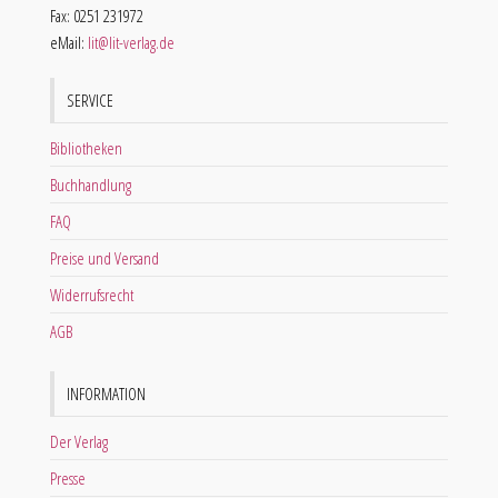
Fax: 0251 231972
eMail:
lit@lit-verlag.de
SERVICE
Bibliotheken
Buchhandlung
FAQ
Preise und Versand
Widerrufsrecht
AGB
INFORMATION
Der Verlag
Presse