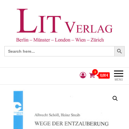
Search Button
Search
for:
0
0,00 €
MENÜ