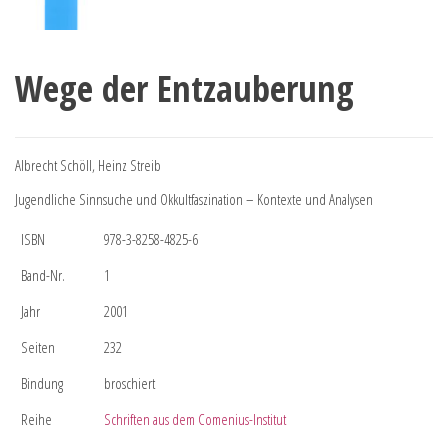
Wege der Entzauberung
Albrecht Schöll, Heinz Streib
Jugendliche Sinnsuche und Okkultfaszination – Kontexte und Analysen
ISBN
978-3-8258-4825-6
Band-Nr.
1
Jahr
2001
Seiten
232
Bindung
broschiert
Reihe
Schriften aus dem Comenius-Institut