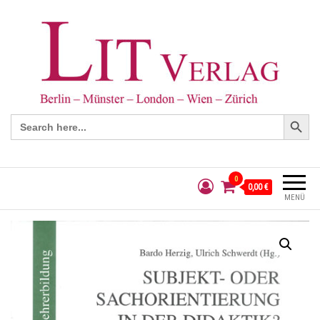
Search Button
Search
for:
0
0,00 €
MENÜ