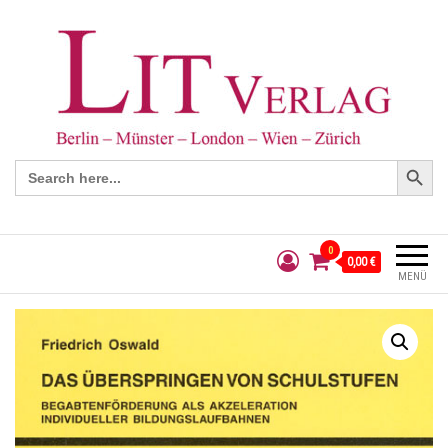
Search Button
Search
for:
0
0,00 €
MENÜ